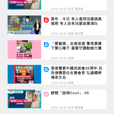
2026.08.09 生活
曹宏威
當年．今日 有人濫用法援搞風
搞雨 有人沒有法援放棄清白
2026.08.06 視頻
周天慧
「愛寵號」全港巡迴 警長冀播
下愛心種子 凝聚守護動物力量
2026.08.06 時事
香港警察中國武術會30周年 呂
良偉獲委任名譽會長 弘揚國粹
傳承文化
2026.08.02 時事
靜態「說得Cool」-35
2026.08.02 生活
曹宏威