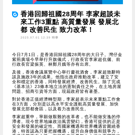
香港回歸祖國28周年 李家超談未
來工作3重點 高質量發展 發展北
都 改善民生 致力改革！
2025.07.01 12:39 時事
今日7月1日，是香港回歸祖國28周年的大日子。灣仔金
紫荊廣場今早舉行升旗儀式，行政長官李家超伉儷、前
行政長官梁振英、林鄭月娥等亦有出席。
及後，香港會議展覽中心舉行慶祝酒會，李家超致辭時
談及施政3年的成果。他指出政府推動改革，建立了安
全和穩定的香港，同時發展經濟、改善民生。除了完成
《基本法》23條本地立法的憲制責任之外，在土地房屋
問題、招商引資等方面，現屆政府皆有著墨。
對於香港正值經濟轉型期，李家超表示未來重點工作會
在3方面，分別是以高水平安全護航高質量發展、加快
發展北部都會區，以及着力改善民生。
李家超重申，寧願做艱難的改革者，也不能做安逸的停
滯者。現今世界地緣政治風雲變幻，香港可提供的正是
安全和發展的確定性。而國家機遇和世界機遇皆圍繞香
港，特首認為只要把握機遇，提升自身價值和競爭力，