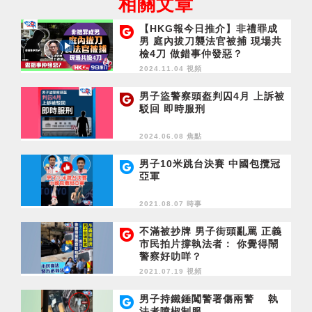
相關文章
【HKG報今日推介】非禮罪成
男 庭內拔刀襲法官被捕 現場共
檢4刀 做錯事仲發惡？
2024.11.04 視頻
男子盜警察頭盔判囚4月 上訴被
駁回 即時服刑
2024.06.08 焦點
男子10米跳台決賽 中國包攬冠
亞軍
2021.08.07 時事
不滿被抄牌 男子街頭亂罵 正義
市民拍片撐執法者： 你覺得鬧
警察好叻咩？
2021.07.19 視頻
男子持鐵錘闖警署傷兩警 執
法者噴椒制服