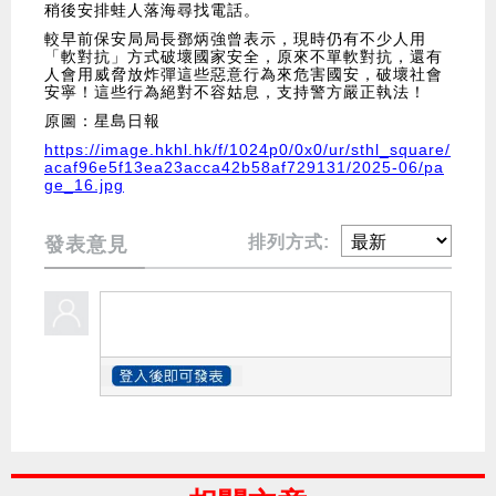
稍後安排蛙人落海尋找電話。
較早前保安局局長鄧炳強曾表示，現時仍有不少人用
「軟對抗」方式破壞國家安全，原來不單軟對抗，還有
人會用威脅放炸彈這些惡意行為來危害國安，破壞社會
安寧！這些行為絕對不容姑息，支持警方嚴正執法！
原圖：星島日報
https://image.hkhl.hk/f/1024p0/0x0/ur/sthl_square/
acaf96e5f13ea23acca42b58af729131/2025-06/pa
ge_16.jpg
排列方式:
發表意見