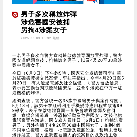
男子多次稱放炸彈
涉危害國安被捕
另拘4涉案女子
2025.06.03 18:32 焦點
一名男子多次向警方宣稱於啟德體育園放置炸彈，警方
國安處經調查後，拘捕該名男子，以及4及20至38歲涉
案中國籍女子。
今日（6月3日）下午約5時，國家安全處總警司李桂華
於紅磡德豐街交代案情，李桂華指出，今年4月29日至5
月20日，有人透過電郵及社交媒體，向警方發放信息，
表示要宣揚台獨或廢除國安法，並會引爆藏在中方一駐
港機構的炸彈。
經調查後，警方發現一名35歲中國籍男子與案件有關，
5月13日，該男子在紅磡利用手機變聲應用程式致電99
9報案，表示在啟德體育園一音樂會放置炸彈及會引
爆，宣揚台獨港獨，涉恐怖活動及危害國安，之後他把
電話棄置在海邊。國安處人員昨日（6月2日）拘捕涉案
男子，另外拘捕了4名20至38歲中國籍女子，並到4個
不同單位搜獲，搜獲一批電話及電腦設施，暫時未發現
爆炸裝置。警方正調查被捕人的犯案目的及政治主張，