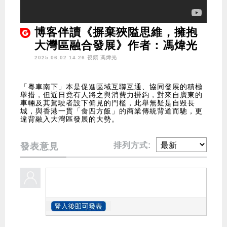
博客伴讀《摒棄狹隘思維，擁抱
大灣區融合發展》作者：馮煒光
2025.06.02 14:26 視頻
馮煒光
「粵車南下」本是促進區域互聯互通、協同發展的積極
舉措，但近日竟有人將之與消費力掛鈎，對來自廣東的
車輛及其駕駛者設下偏見的門檻，此舉無疑是自毀長
城，與香港一貫「食四方飯」的商業傳統背道而馳，更
違背融入大灣區發展的大勢。
排列方式:
發表意見