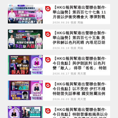
【HKG報與幫港出聲聯合製作‧
華山論勢】第四百七十七集 11
月後以伊衝突機會大 導彈對戰
機 伊朗強還是以色列佔優？
2026.06.26 視頻
周融
【HKG報與幫港出聲聯合製作‧
華山論勢】第四百七十五集 美
伊和解以色列死晒 內塔尼亞胡
面對下台及入獄！
2026.06.18 視頻
周融
【HKG報與幫港出聲聯合製作‧
今日焦點】與伊朗談判 以色列
變「敵人」 得罪「爸爸」 特朗
普很大鑊？
2026.06.17 視頻
周天慧
【HKG報與幫港出聲聯合製作‧
今日焦點】以不受控 伊打不殘
特朗普失話事權 國安附屬法例
修訂 造謠返工都犯法 通緝犯驚
2026.06.09 視頻
周天慧
到傻？
【HKG報與幫港出聲聯合製作‧
今日焦點】特朗普爆粗揭美以分