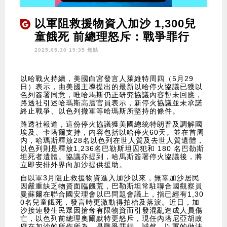
以軍阻救援物資入加沙 1,300兒
童餓死 前總理怒斥：戰爭罪行
2025.05.30 19:35 焦點
以哈戰火持續，美國白宮發言人萊維特周四（5月29
日）表示，由美國主導提出的最新以哈停火協議已獲以
色列簽署同意，唯哈馬斯仍正研究協議內容暫未回應，
路透社引述哈瑪斯高層官員表示，新停火協議並未承諾
終止戰爭、以色列撤軍等哈瑪斯所堅持的條件。
路透社報道，這份停火協議獲美國總統特朗普及調解國
埃及、卡塔爾支持，内容包括以哈停火60天。並在首周
内，哈瑪斯釋放28名以色列在世人質及去世人質遺體，
以色列則是釋放1,236名巴勒斯坦囚犯和 180 名巴勒斯
坦死者遺體。協議亦提到，哈馬斯簽署停火協議後，將
立即安排外界向加沙提供援助。
自以軍3月阻止救援物資進入加沙以來，無辜加沙居民
因嚴重缺乏物資面臨饑荒，巴勒斯坦常駐聯合國觀察員
曼蘇爾在聯合國安理會以巴問題會議上，指已經有1,30
0名兒童餓死，發言時更激動得拍枱及落淚。近日，加
沙接連發生民眾因搶奪有限物資而引發混亂造成人員傷
亡，以色列前總理奧爾默特更怒斥，現任內塔尼亞胡政
府在加沙的所作所為，是戰爭罪行。誠然，以軍的做法