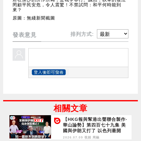
罔顧平民安危，令人震驚！不禁試問：和平何時能到
來？
原圖：無綫新聞截圖
排列方式:
發表意見
相關文章
【HKG報與幫港出聲聯合製作‧
華山論勢】第四百七十九集 美
國與伊朗又打了 以色列最開
心！另一場停不到的戰爭？
2026.07.09 視頻
周融