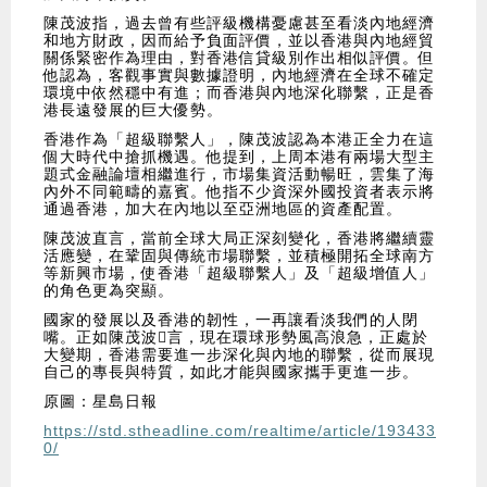
陳茂波指，過去曾有些評級機構憂慮甚至看淡內地經濟
和地方財政，因而給予負面評價，並以香港與內地經貿
關係緊密作為理由，對香港信貸級別作出相似評價。但
他認為，客觀事實與數據證明，內地經濟在全球不確定
環境中依然穩中有進；而香港與內地深化聯繫，正是香
港長遠發展的巨大優勢。
香港作為「超級聯繫人」，陳茂波認為本港正全力在這
個大時代中搶抓機遇。他提到，上周本港有兩場大型主
題式金融論壇相繼進行，市場集資活動暢旺，雲集了海
內外不同範疇的嘉賓。他指不少資深外國投資者表示將
通過香港，加大在內地以至亞洲地區的資產配置。
陳茂波直言，當前全球大局正深刻變化，香港將繼續靈
活應變，在鞏固與傳統市場聯繫，並積極開拓全球南方
等新興市場，使香港「超級聯繫人」及「超級增值人」
的角色更為突顯。
國家的發展以及香港的韌性，一再讓看淡我們的人閉
嘴。正如陳茂波𣃑言，現在環球形勢風高浪急，正處於
大變期，香港需要進一步深化與內地的聯繫，從而展現
自己的專長與特質，如此才能與國家攜手更進一步。
原圖：星島日報
https://std.stheadline.com/realtime/article/193433
0/