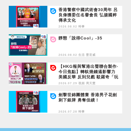
香港警察中國武術會30周年 呂
良偉獲委任名譽會長 弘揚國粹
傳承文化
2026.08.02 時事
靜態「說得Cool」-35
2026.08.02 生活
曹宏威
【HKG報與幫港出聲聯合製作‧
今日焦點】轉軚燒錢遏影響力
美國反華 反到兒戲 駁羅奇「玩
完論」 香港唔靠中國 唔通靠美
2026.07.29 視頻
周天慧
國？
劍擊世錦團體賽 香港男子花劍
刺下銀牌 勇奪佳績！
2026.07.28 時事