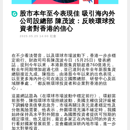
股市本年至今表現佳 吸引海內外
公司設總部 陳茂波：反映環球投
資者對香港的信心
2025.05.25 14:00 社會
在不少看淡聲音，以及環球市場波動下，香港一步步穩
定前行。財政司司長陳茂波今日（5月25日）發表網
誌，提到今年以來，本港新股集資額超過760億港元，
較去年同期增加超過七倍，並已達到去年全年新股集資
總額接近九成。陳指出，由港股今年以來的出色表現，
以至更多海內外公司在港設立國際總部、研發中心及區
域辦事處，「都反映環球投資者和企業對香港的信
心」。
這篇網誌題為《在環球市場波動中穩定前行》。環顧當
前形勢，陳指環球市場持續波動，美國主權信貸評級被
下調觸發美債孳息急升，市場再關注美元資產穩定性及
分散風險需要。他表示，外圍環境充滿不確定時，我國
始終保持高水平對外開放，為國際投資者提供可預期的
穩定環境。他又提到，最近多家正在內地訪問的外資大
行看好國家發展前景，並會繼續深耕內地市場，進一步
加大對華投資。