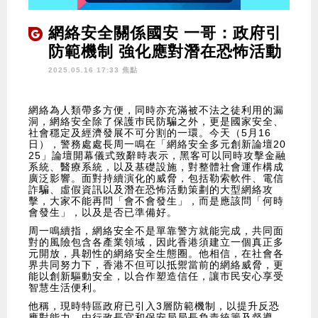
網絡安全關係國安 一哥：政府引
防範機制 強化應對潛在恐怖活動
2025.05.16 17:33 焦點
網絡為人類帶多方便，同時亦充滿被不法之徒利用的漏
洞，網絡安全除了保護巿民防騙之外，更是國家安全、
社會穩定及經濟發展不可分割的一環。今天（5月16
日），警務處處長周一鳴在「網絡安全多元創新論壇20
25」論壇開幕儀式致辭時表示，黑客可以同時攻擊金融
系統、醫療系統，以及基礎設施，對整體社會運作構成
廣泛影響。面對持續演化的威脅，包括勒索軟件、電信
詐騙、虛假資訊以及潛在恐怖活動策劃的大型網絡攻
擊，大家不能再問「會不會發生」，而是應該問「何時
會發生」，以及是否已準備好。
周一鳴續指，網絡安全不是單靠警方就能完成，共同面
對的風險包含各產業領域，因此香港須建立一個真正多
元開放，具韌性的網絡安全生態圈。他相信，在社會各
界共同努力下，香港不但可以抵禦當前的網絡威脅，更
能以創新驅動安全，以合作塑造信任，讓市民安心享受
智慧生活便利。
他稱，現時特區政府已引入3層防範機制，以提升反恐
應對能力，由行政長官和保安局局長負責統籌及督導，