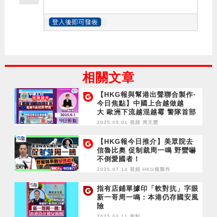
相關文章
【HKG報與幫港出聲聯合製作‧
今日焦點】中國上合越做越
大 歐洲下流越混越霉 警隊首部
微短劇熱播 YouTube 9.2有得
2025.09.01 視頻
周天慧
睇！
【HKG報今日推介】美眾院去
信魯比奧 促制裁周一鳴 野蠻嚇
不倒愛國者！
2025.07.14 視頻
HKG報製作
指有店鋪單據印「軟對抗」字眼
新一哥周一鳴：本港仍存國安風
險
2025.04.11 焦點