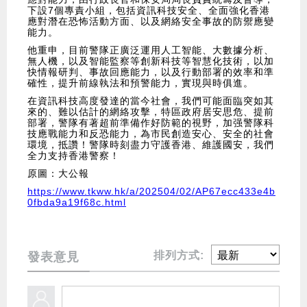
下設7個專責小組，包括資訊科技安全、全面強化香港
應對潛在恐怖活動方面、以及網絡安全事故的防禦應變
能力。
他重申，目前警隊正廣泛運用人工智能、大數據分析、
無人機，以及智能監察等創新科技等智慧化技術，以加
快情報研判、事故回應能力，以及行動部署的效率和準
確性，提升前線執法和預警能力，實現與時俱進。
在資訊科技高度發達的當今社會，我們可能面臨突如其
來的、難以估計的網絡攻擊，特區政府居安思危、提前
部署，警隊有著超前準備作好防範的視野，加强警隊科
技應戰能力和反恐能力，為市民創造安心、安全的社會
環境，抵讚！警隊時刻盡力守護香港、維護國安，我們
全力支持香港警察！
原圖：大公報
https://www.tkww.hk/a/202504/02/AP67ecc433e4b
0fbda9a19f68c.html
排列方式:
發表意見