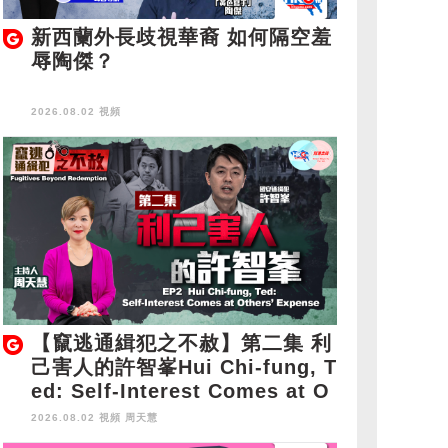
新西蘭外長歧視華裔 如何隔空羞
辱陶傑？
2026.08.02 視頻
【竄逃通緝犯之不赦】第二集 利
己害人的許智峯Hui Chi-fung, T
ed: Self-Interest Comes at O
thers' Expense
2026.08.02 視頻
周天慧