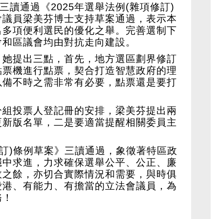
三讀通過《2025年選舉法例(雜項修訂)
會議員梁美芬博士支持草案通過，表示本
出多項便利選民的優化之舉。完善選制下
會和區議會均由對抗走向建設。
，她提出三點，首先，地方選區劃界修訂
點票機進行點票，契合打造智慧政府的理
以備不時之需非常有必要，點票還是要打
分組投票人登記冊的安排，梁美芬提出兩
更新版名單，二是要適當提醒相關委員主
項修訂)條例草案》三讀通過，象徵著特區政
穩中求進，力求確保選舉公平、公正、廉
效之餘，亦切合實際情況和需要，與時俱
愛港、有能力、有擔當的立法會議員，為
務！