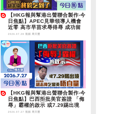
【HKG報與幫港出聲聯合製作‧今
日焦點】APEC見華領導人機會
近零 高市早苗求辱得辱 成功留
英半年 胡志偉終於乞到了
2026.07.28 視頻
周天慧
【HKG報與幫港出聲聯合製作‧今
日焦點】巴西拒批美官簽證 「侮
辱」霸權的啟示 或7.29踢出境
胡志偉乞留英唔自量
2026.07.27 視頻
周天慧