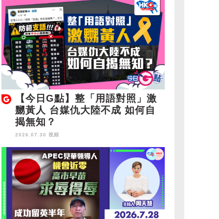
【今日G點】整「用語對照」激
嬲黃人 台媒仇大陸不成 如何自
揭無知？
2026.07.30 視頻