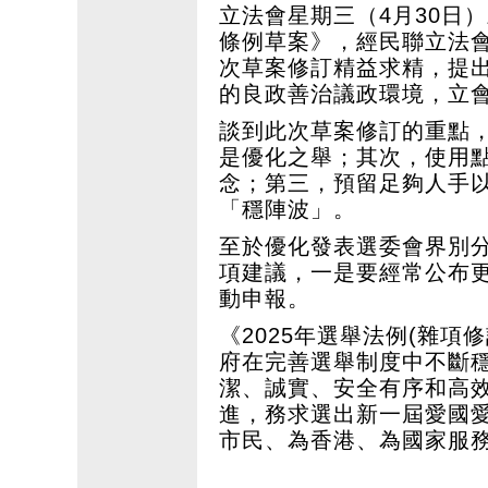
立法會星期三（4月30日）
條例草案》，經民聯立法
次草案修訂精益求精，提
的良政善治議政環境，立
談到此次草案修訂的重點
是優化之舉；其次，使用
念；第三，預留足夠人手
「穩陣波」。
至於優化發表選委會界別
項建議，一是要經常公布
動申報。
《2025年選舉法例(雜
府在完善選舉制度中不斷
潔、誠實、安全有序和高
進，務求選出新一屆愛國
市民、為香港、為國家服