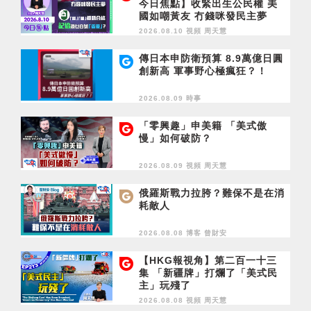
今日焦點】收緊出生公民權 美
國如嘲黃友 冇錢咪發民主夢
「質」「量」都唔合格 記協憑
2026.08.10 視頻
周天慧
乜自號「香港」？
傳日本申防衛預算 8.9萬億日圓
創新高 軍事野心極瘋狂？！
2026.08.09 時事
「零興趣」申美籍 「美式傲
慢」如何破防？
2026.08.09 視頻
周天慧
俄羅斯戰力拉胯？難保不是在消
耗敵人
2026.08.08 博客
曾財安
【HKG報視角】第二百一十三
集 「新疆牌」打爛了「美式民
主」玩殘了
2026.08.08 視頻
周天慧