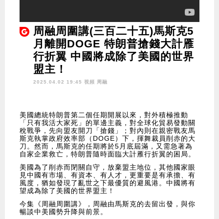
周融周圍講(三百二十五)馬斯克5
月離開DOGE 特朗普搶錢大計雁
行折翼 中國將成除了美國的世界
盟主！
2025.04.02 19:45 視頻
周融
美國總統特朗普第二個任期開展以來，對外積極推動
「只有我活大家死」的單邊主義，對全球化貿易發動關
稅戰爭，先向盟友開刀「搶錢」；對內則在親密戰友馬
斯克執掌政府效率部（DOGE）下，揮舞裁員削赤的大
刀。然而，馬斯克的任期將於5月底屆滿，又需急著為
自家企業救亡，特朗普隨時面臨大計雁行折翼的困局。
美國為了削赤而閉關自守，放棄盟主地位，其他國家眼
見中國有市場、有資本、有人才，更重要是有承擔、有
風度，猶如發現了亂世之下最優質的避風港。中國將有
望成為除了美國的世界盟主！
今集《周融周圍講》，周融由馬斯克的去留出發，與你
暢談中美國勢升降與前景。