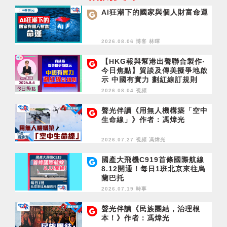
AI狂潮下的國家與個人財富命運
2026.08.06 博客
林暉
【HKG報與幫港出聲聯合製作‧
今日焦點】貿談及傳美擬爭地啟
示 中國有實力 劃紅線訂規則
2026.08.04 視頻
聲光伴讀《用無人機構築「空中
生命線」》作者：馮煒光
2026.07.27 視頻
馮煒光
國產大飛機C919首條國際航線
8.12開通！每日1班北京來往烏
蘭巴托
2026.07.19 時事
聲光伴讀《民族團結，治理根
本！》作者：馮煒光