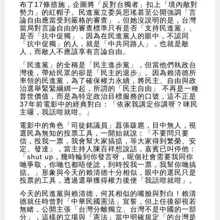
布了17條措施，企圖將「反對台獨者」扣上「境內敵對
勢力」的紅帽子。民進黨立委吳思瑤甚至公開強調「言
論自由應當受到嚴格的審查」，但她沒說明的是，台灣
當局對言論自由的審查標準只有是否「支持民進黨」、
是否「抗中促獨」，因為在民進黨人的眼中，不認同
「抗中促獨」的人，就是「中共同路人」，也就是敵
人，而敵人不應該享有言論自由。
「民進黨」的全稱是「民主進步黨」，但當他們執政台
灣後，帶給民眾的卻是「民主的退步」。因為賴清德所
率領的民進黨，為了確保權力永續，將民主、自由與政
治選舉緊緊綑綁一起，所謂的「民主自由」 不再是一種
普世價值，而是為特定政治目標服務的口號，這不正是
37年前電影中的經典對白：「依家我講定你講呀？咪民
主囉，我話咁就咁。」
電影中的角色「司徒銘議員」囂張跋扈，目中無人，視
選民為無知的投票工具，一開始就說：「不要問只要
信，投我一票，我會幫大家搞掂，等大家得到繁榮、安
定、發達」，當主持人陳百祥想說話，嘉賓已叫停他：
「shut up，幾時輪到你發言呀，呢個社會需要我同你
哋爭取，你哋乜都唔使諗，到時投我一票，我幫你哋搞
掂。」形象與今天的賴清德十分相似，眼中的選民只是
投票的工具，透過選舉獲得權力後便「我話咁就咁」。
今天的民進黨與賴清德，何其相似的嘴臉與對白！賴清
德就任時曾對「中華民國憲法」宣誓，但上任後卻視若
無睹，公開主張「台灣分離獨立、台灣不是中國的一部
分」，這樣的立場與「憲法」當中明確規定「的台灣是