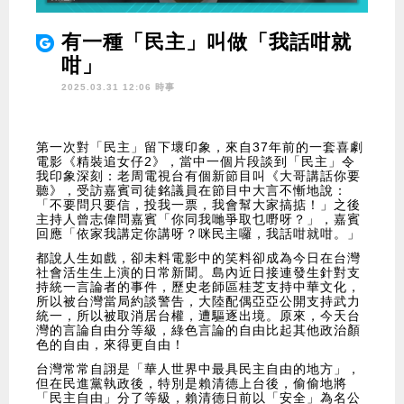
有一種「民主」叫做「我話咁就
咁」
2025.03.31 12:06 時事
第一次對「民主」留下壞印象，來自37年前的一套喜劇
電影《精裝追女仔2》，當中一個片段談到「民主」令
我印象深刻：老周電視台有個新節目叫《大哥講話你要
聽》，受訪嘉賓司徒銘議員在節目中大言不慚地說：
「不要問只要信，投我一票，我會幫大家搞掂！」之後
主持人曾志偉問嘉賓「你同我哋爭取乜嘢呀？」，嘉賓
回應「依家我講定你講呀？咪民主囉，我話咁就咁。」
都說人生如戲，卻未料電影中的笑料卻成為今日在台灣
社會活生生上演的日常新聞。島內近日接連發生針對支
持統一言論者的事件，歷史老師區桂芝支持中華文化，
所以被台灣當局約談警告，大陸配偶亞亞公開支持武力
統一，所以被取消居台權，遭驅逐出境。原來，今天台
灣的言論自由分等級，綠色言論的自由比起其他政治顏
色的自由，來得更自由！
台灣常常自詡是「華人世界中最具民主自由的地方」，
但在民進黨執政後，特別是賴清德上台後，偷偷地將
「民主自由」分了等級，賴清德日前以「安全」為名公