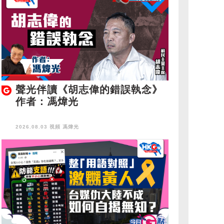
聲光伴讀《胡志偉的錯誤執念》
作者：馮煒光
2026.08.03 視頻
馮煒光