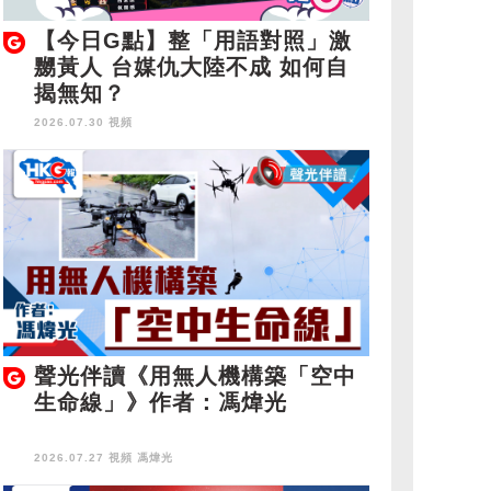
【今日G點】整「用語對照」激
嬲黃人 台媒仇大陸不成 如何自
揭無知？
2026.07.30 視頻
聲光伴讀《用無人機構築「空中
生命線」》作者：馮煒光
2026.07.27 視頻
馮煒光