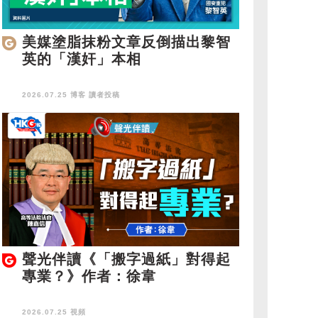
美媒塗脂抹粉文章反倒描出黎智
英的「漢奸」本相
2026.07.25 博客
讀者投稿
聲光伴讀《「搬字過紙」對得起
專業？》作者：徐韋
2026.07.25 視頻