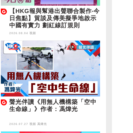
【HKG報與幫港出聲聯合製作‧今
日焦點】貿談及傳美擬爭地啟示
中國有實力 劃紅線訂規則
2026.08.04 視頻
聲光伴讀《用無人機構築「空中
生命線」》作者：馮煒光
2026.07.27 視頻
馮煒光