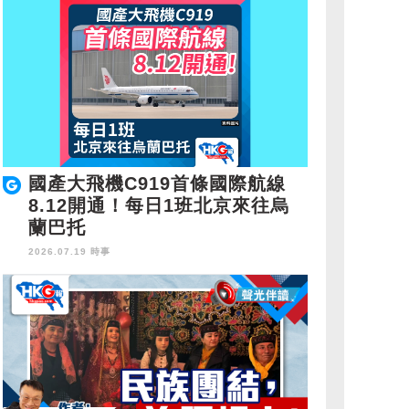
國產大飛機C919首條國際航線
8.12開通！每日1班北京來往烏
蘭巴托
2026.07.19 時事