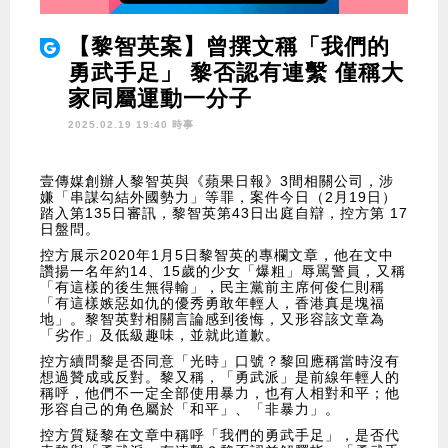
【黎智英案】曾撰文稱「我們的
勇武手足」 黎否認有連繫 僅稱大
家同屬運動一分子
2025.02.19 19:40 時事
壹傳媒創辦人黎智英與《蘋果日報》3間相關公司，涉
嫌「串謀勾結外國勢力」等罪，案件今日（2月19日）
踏入第135日審訊，黎智英第43日出庭自辯，控方第 17
日盤問。
控方展示2020年1月5日黎智英的專欄文章，他在文中
讚揚一名年約14、15歲的少女「爆粗」辱罵警員，又稱
「有這樣的後生無得輸」，民主黨前主席何俊仁則稱
「有這樣嫉惡如仇的優秀勇敢年輕人，香港真是塊福
地」。黎智英對相關言論感到後悔，又形容該文章為
「劣作」及低級趣味，並就此道歉。
控方續問黎是否同意「光時」口號？黎回應稱當時沒有
想過贊成或反對。黎又稱，「勇武派」是前線年輕人的
稱呼，他們不一定全部使用暴力，也有人相對和平；他
形容自己的角色屬於「和平」、「非暴力」。
控方質疑黎在文章中稱呼「我們的勇武手足」，是否代