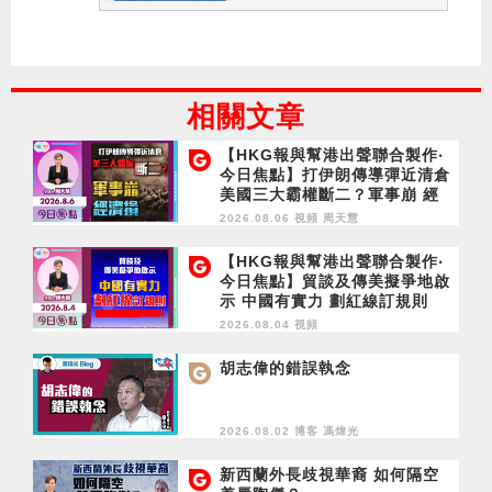
相關文章
【HKG報與幫港出聲聯合製作‧
今日焦點】打伊朗傳導彈近清倉
美國三大霸權斷二？軍事崩 經
濟損
2026.08.06 視頻
周天慧
【HKG報與幫港出聲聯合製作‧
今日焦點】貿談及傳美擬爭地啟
示 中國有實力 劃紅線訂規則
2026.08.04 視頻
胡志偉的錯誤執念
2026.08.02 博客
馮煒光
新西蘭外長歧視華裔 如何隔空