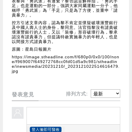
表黎與「勇武派」有連繫？黎否認並解釋指，「勇武手
足」也是運動的一部分，強調大家同屬運動一分子，他
稱呼「勇武派」為「手足」只是為了方便，並重申「譴
責暴力」。
控方引述文章內容，認為黎不肯定並懷疑破壞滙豐銀行
及中國人壽人士的身份，黎同意。法官指黎沒有譴責破
壞滙豐銀行的人士，又以「裝修」形容破壞行為，黎承
認沒有譴責暴力，但提議特赦實施暴力的年輕人，也是
以間接方式譴責暴力。
原圖：星島日報圖片
https://image.stheadline.com/f/680p0/0x0/100/non
e/f969007f649272768cc0fd01d5a9c981/stheadlin
e/inewsmedia/20231210/_2023121022514616479.
jpg
排列方式:
發表意見