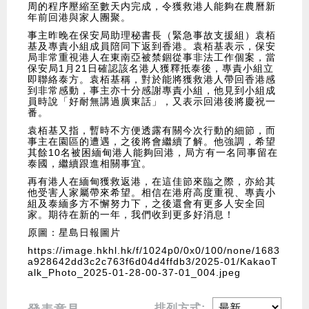
周的程序壓縮至數天内完成，令獲救港人能夠在農曆新
年前回港與家人團聚。
事主昨晚在保安局助理秘書長（緊急事故支援組）袁栢
基及專責小組成員陪同下返到香港。袁栢基表示，保安
局非常重視港人在東南亞被禁錮從事非法工作個案，當
保安局1月21日確認該名港人獲釋抵泰後，專責小組立
即聯絡泰方。袁栢基稱，對於能將獲救港人帶回香港感
到非常感動，事主亦十分感謝專責小組，他見到小組成
員時說「好耐無講過廣東話」，又表示回港後將慶祝一
番。
袁栢基又指，暫時不方便透露有關今次行動的細節，而
事主在園區的遭遇，之後將會繼續了解。他強調，希望
其餘10名被困緬甸港人能夠回港，局方有一名同事留在
泰國，繼續跟進相關事宜。
再有港人在緬甸獲救返港，在這佳節來臨之際，亦給其
他受害人家屬帶來希望。相信在港府高度重視、專責小
組及泰緬多方不懈努力下，之後還會有更多人安全回
家。期待在新的一年，我們收到更多好消息！
原圖：星島日報圖片
https://image.hkhl.hk/f/1024p0/0x0/100/none/1683
a928642dd3c2c763f6d04d4ffdb3/2025-01/KakaoT
alk_Photo_2025-01-28-00-37-01_004.jpeg
排列方式: