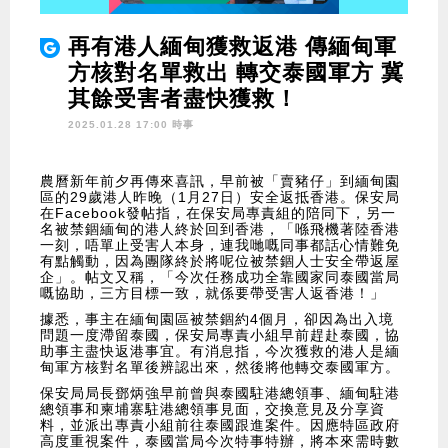
再有港人緬甸獲救返港 傳緬甸軍
方核對名單救出 轉交泰國軍方 冀
其餘受害者盡快獲救！
2025.01.28 17:00 時事
農曆新年前夕再傳來喜訊，早前被「賣豬仔」到緬甸園
區的29歲港人昨晚（1月27日）安全返抵香港。保安局
在Facebook發帖指，在保安局專責組的陪同下，另一
名被禁錮緬甸的港人終於回到香港，「喺飛機著陸香港
一刻，唔單止受害人本身，連我哋嘅同事都話心情難免
有點觸動，因為團隊終於將呢位被禁錮人士安全帶返屋
企」。帖文又稱，「今次任務成功全靠國家同泰國當局
嘅協助，三方目標一致，就係要帶受害人返香港！」
據悉，事主在緬甸園區被禁錮約4個月，卻因為出入境
問題一度滯留泰國，保安局專責小組早前趕赴泰國，協
助事主盡快返港事宜。有消息指，今次獲救的港人是緬
甸軍方核對名單後辨認出來，然後將他轉交泰國軍方。
保安局局長鄧炳強早前曾與泰國駐港總領事、緬甸駐港
總領事和柬埔寨駐港總領事見面，交換意見及分享資
料，並派出專責小組前往泰國跟進案件。因應特區政府
高度重視案件，泰國當局今次特事特辦，將本來需時數