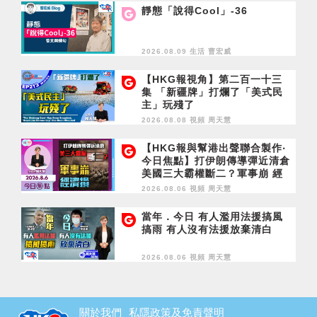
靜態「說得Cool」-36
2026.08.09 生活
曹宏威
【HKG報視角】第二百一十三
集 「新疆牌」打爛了「美式民
主」玩殘了
2026.08.08 視頻
周天慧
【HKG報與幫港出聲聯合製作‧
今日焦點】打伊朗傳導彈近清倉
美國三大霸權斷二？軍事崩 經
濟損
2026.08.06 視頻
周天慧
當年．今日 有人濫用法援搞風
搞雨 有人沒有法援放棄清白
2026.08.06 視頻
周天慧
關於我們
私隱政策及免責聲明