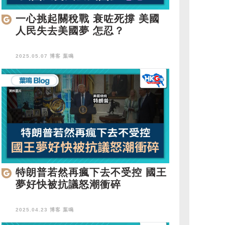
一心挑起關稅戰 衰咗死撐 美國
人民失去美國夢 怎忍？
2025.05.07 博客
葉鳴
特朗普若然再瘋下去不受控 國王
夢好快被抗議怒潮衝碎
2025.04.23 博客
葉鳴