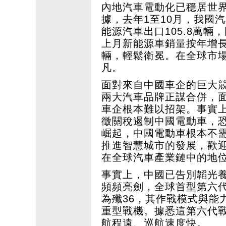
內地汽車電動化已穩居世
據，去年1至10月，我國汽車
能源汽車出口105.8萬輛
上月新能源車銷量按年增長50
輛，輕鬆衛冕。在全球市
凡。
面對來自中國車企的巨大
兩大汽車品牌正謀合併，
車企根本難以招架。事實
徵關稅遏制中國電動車，
崛起，中國電動車根本不
推進智慧城市的發展，歡
在全球汽車產業鏈中的地
事實上，中國已告別韜光
頻頻亮劍，全球首型第六
為殲36，其作戰模式與能力
重型戰機。據悉這第六代
航程遠、巡航速度快。