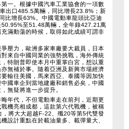
界第一。根據中國汽車工業協會的一項數
出口485.5萬輛，同比增長23.8%；新
，同比增長63%。中國電動車龍頭比亞迪
.95%至51.48萬輛，全年錄427.21萬
場充滿動蕩的時候，取得如此成績可謂非
競爭壓力，歐洲多家車廠要大裁員，日本
面對來自中國同業的強勢挑戰，海外傳統
上，特朗普即使本月中重掌白宮，想以重
恐亦無補於事。隨着亞洲及新興市場經濟
需要輸往美國，馬來西亞、泰國等因加快
迎中國車企到當地建廠和銷售必矣，中國
位，無疑將進一步提升。
養晦年代，不但電動車走在前列，近期更
代戰機亮相成都，這款第六代戰機，被稱
，將大大超越F-22、殲20等第5代雙發
戰機設計重點在於載油量多、載彈量大、