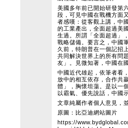
美國多年前已開始研發第
段，可見中國在戰機方面
者感嘆：從客觀上講，中
的工業產出，全面超過美
生過。所謂「全面超過」
戰略儲備。要言之，中國
久前，特朗普在一個記招
共同解決世界上的所有問
友」。見微知著，中國在
中國近代雄起，依筆者看
放中的相互依存，合作共
體」，胸懷坦蕩。是以一
以霸氣、優先說話，中國
文章純屬作者個人意見，
原圖：比亞迪網站圖片
https://www.bydglobal.co