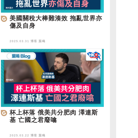
美國關稅大棒難湊效 拖亂世界亦
傷及自身
2025.03.31 博客
葉鳴
杯上杯落 俄美共分肥肉 澤連斯
基 亡國之君廢噏
2025.03.22 博客
葉鳴