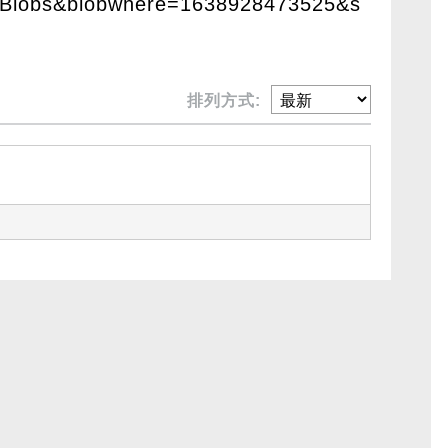
oBlobs&blobwhere=1638928473525&s
排列方式: