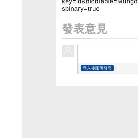
key=id&blobtable=Mung
sbinary=true
發表意見