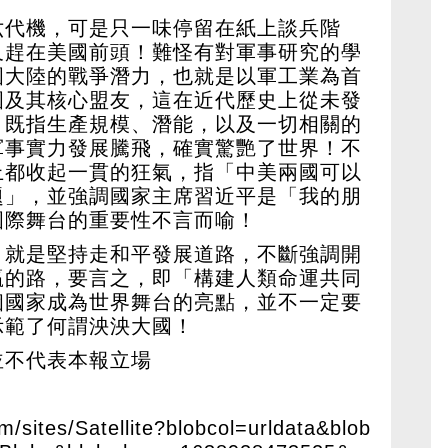
六代機，可是只一味停留在紙上談兵階
又趕在美國前頭！難怪有對軍事研究的學
國大陸的戰爭潛力，也就是以軍工業為首
國及其核心盟友，這在近代歷史上從未發
，既指生產規模、潛能，以及一切相關的
軍事實力發展騰飛，確實驚艷了世界！不
上都收起一貫的狂氣，指「中美兩國可以
題」，並強調國家主席習近平是「我的朋
國際舞台的重要性不言而喻！
，就是堅持走和平發展道路，不斷強調開
贏的路，要言之，即「構建人類命運共同
個國家成為世界舞台的亮點，並不一定要
示範了何謂泱泱大國！
並不代表本報立場
m/sites/Satellite?blobcol=urldata&blob