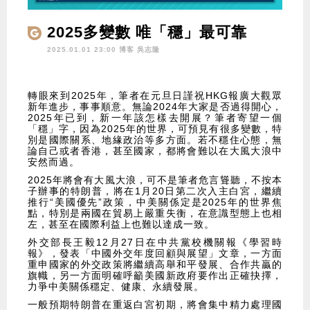
2025多變數 唯「穩」最可靠
2025.01.01 23:00 博客
吳志隆
轉眼來到2025年，筆者在元旦日謹祝HKG報廣大觀眾
新年進步，事事順意。無論2024年大家是否過得開心，
2025年已到，新一年該怎樣去開展？筆者寄望一個
「穩」字，因為2025年的世界，可預見有很多變數，特
別是國際關系、地緣政治等多方面。若不穩住心態，無
論自己或者香港，甚至國家，都將會難以在大風大浪中
安然而過。
2025年將會有大風大浪，可不是筆者危言聳聽，不按本
子辦事的特朗普，將在1月20日第二次入主白宮，繼續
推行“美國優先”政策，中美關係定是2025年的世界焦
點，特別是兩國在貿易上嚴重失衡，在意識型態上也相
左，甚至在國際利益上也難以達成一致。
外交部長王毅12月27日在中共黨校機關報《學習時
報》，發表「中國外交年度回顧與展望」文章，一方面
重申國家的外交政策將繼續高舉和平發展、合作共贏的
旗幟，另一方面明確呼籲美國新政府要作出正確抉擇，
力爭中美關係穩定、健康、永續發展。
一般預期特朗普在重返白宮初期，將會集中精力處理國