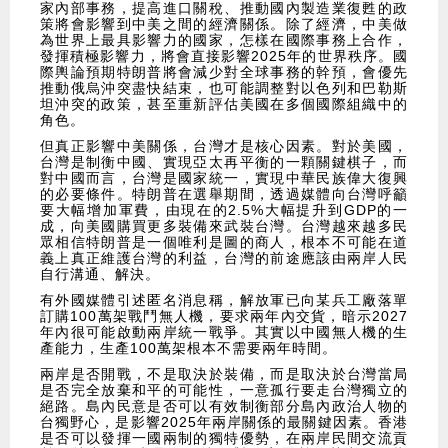
家內部事務，提高進口關稅、推動國內製造業復甦的政
策將會影響到中美之間的經濟關係。除了經濟，中美做
為世界上最具影響力的國家，怎樣在國際事務上合作，
發揮積極影響力，將會直接影響2025年的世界秩序。國
際輿論預期特朗普將會減少對全球事務的幹預，會優先
推動俄烏沖突盡快結束，也可能調整對以色列和巴勒斯
坦沖突的政策，甚至重新評估美國在多個國際組織中的
角色。
但真正影響中美關係，台灣才是核心因素。對於美國，
台灣是制衡中國、實現亞太再平衡的一顆關鍵棋子，而
對中國而言，台灣是國家統一，實現中華民族偉大復興
的必要條件。特朗普在選舉期間，透過媒體向台灣呼籲
要大幅增加軍費，由現在的2.5%大幅提升到GDP的一
成，向美國購買更多裝備來武裝台灣。台灣越來越多民
眾相信特朗普是一個唯利是圖的商人，根本不可能在道
義上真正維護台灣的利益，台灣的前途應該由兩岸人民
自行溝通、解決。
有外國媒體引述匿名消息稱，解放軍已向某兵工廠落單
訂購100萬架戰鬥無人機，要求兩年內交貨，暗示2027
年內很可能啟動兩岸統一戰爭。其實以中國無人機的生
產能力，生產100萬架根本不需要兩年時間。
兩岸是否開戰，不是取決於裝備，而是取決於台灣當局
是否完全放棄和平的可能性，一意孤行要走台灣獨立的
絕路。島內民意是否可以有效制衡部分島內政治人物的
台獨野心，是影響2025年兩岸關係的最關鍵因素。香港
是否可以發揮一國兩制的獨特優勢，在兩岸民間交流貢