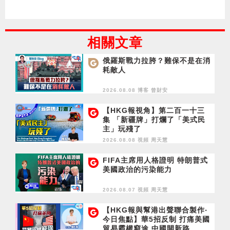
相關文章
俄羅斯戰力拉胯？難保不是在消
耗敵人
2026.08.08 博客
曾財安
【HKG報視角】第二百一十三
集 「新疆牌」打爛了「美式民
主」玩殘了
2026.08.08 視頻
周天慧
FIFA主席用人格證明 特朗普式
美國政治的污染能力
2026.08.07 視頻
周天慧
【HKG報與幫港出聲聯合製作‧
今日焦點】華5招反制 打痛美國
貿易霸權窮途 中國開新路