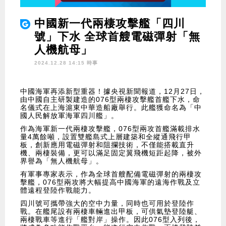
中國新一代兩棲攻擊艦「四川
號」下水 全球首艘電磁彈射「無
人機航母」
2024.12.28 14:15 時事
中國海軍再添新型重器！據央視新聞報道，12月27日，
由中國自主研製建造的076型兩棲攻擊艦首艦下水，命
名儀式在上海滬東中華造船廠舉行。此艦獲命名為「中
國人民解放軍海軍四川艦」。
作為海軍新一代兩棲攻擊艦，076型兩攻首艦滿載排水
量4萬餘噸，設置雙艦島式上層建築和全縱通飛行甲
板，創新應用電磁彈射和阻攔技術，不僅能搭載直升
機、兩棲裝備，更可以滿足固定翼飛機短距起降，被外
界譽為「無人機航母」。
有軍事專家表示，作為全球首艘配備電磁彈射的兩棲攻
擊艦，076型兩攻將大幅提高中國海軍的遠海作戰及立
體遠程登陸作戰能力。
四川號可攜帶強大的空中力量，同時也可用於登陸作
戰。在艦尾設有兩棲車輛進出甲板，可供氣墊登陸艇、
兩棲戰車等進行「艦對岸」操作。因此076型入列後，