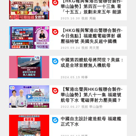
【HKG報與幫港出聲聯合製作‧
華山論勢】第四百一十三集 看
「十五五」規劃未來五年 能源
軍工 製造大爆發 中國可期拋離
2025.10.30 視頻
周融
全世界
【HKG報與幫港出聲聯合製作‧
今日焦點】福建艦電磁彈射 碾
壓福特號 美國失反超中國機
會！亡命追風 罰則應加辣 速徵
2025.09.24 視頻
周天慧
收拯救費
中國第四艘航母將問世？美媒：
或是全球首艘無人機航母
2024.05.19 時事
【幫港出聲與HKG報聯合製作‧
華山論勢】第八十一集 福建號
航母下水 電磁彈射力壓美國？
中美海軍競賽造船力決勝？
2022.06.27 視頻
華山論勢
中國自主設計建造航母 福建艦
正式下水