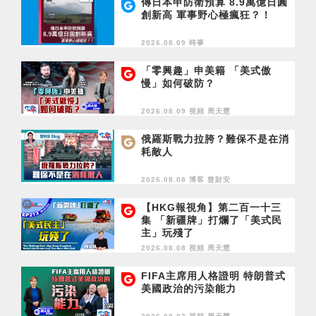
傳日本申防衛預算 8.9萬億日圓
創新高 軍事野心極瘋狂？！
2026.08.09 時事
「零興趣」申美籍 「美式傲
慢」如何破防？
2026.08.09 視頻
周天慧
俄羅斯戰力拉胯？難保不是在消
耗敵人
2026.08.08 博客
曾財安
【HKG報視角】第二百一十三
集 「新疆牌」打爛了「美式民
主」玩殘了
2026.08.08 視頻
周天慧
FIFA主席用人格證明 特朗普式
美國政治的污染能力