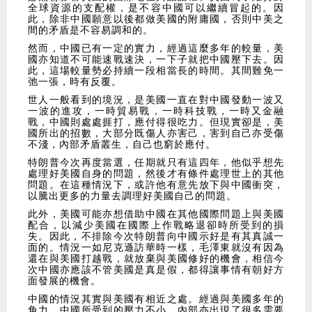
全球資源的支配權，是不容中國可以繼續冒起的。因
此，除非中國願意以後都做美國的附庸國，否則中美之
間的矛盾是不容易調和的。
然而，中國已有一定的實力，經過這麼多年的較量，美
國亦知道不可能速戰速決，一下子就把中國壓下去。因
此，這場較量勢必持續一段相當長的時間。其間難免一
弛一張，時有反覆。
世人一般看到的境況，是美國一直在對中國發動一波又
一波的進攻，一時貿易戰，一時科技戰，一時又金融
戰，中國則處處捱打，應付得很吃力。但現實卻是，美
國所出的招數，大部分既傷人亦害己，害到自己亦受傷
不淺，內部矛盾叢生，自己也窮於應付。
特朗普今次再度當選，任期就只有這四年，他似乎想先
處理好美國自身的問題，然後才有條件處理世上的其他
問題。在這種情況下，或許他有意先放下與中國衝突，
以騰出更多的力量去調理好美國自己的問題。
此外，美國可能亦想借助中國在其他國際問題上與美國
配合，以減少美國在國際上作戰略退卻時所受到的損
失。因此，不排除今次特朗普向中國示好是有其真誠一
面的。情況一如尼克遜訪華時一樣，毛澤東就沒有因為
還在與美國打越戰，就放棄與美國修好的機會，相信今
次中國亦應該不管美國是真是假，都得讓事情有朝好方
面發展的機會。
中國的情況其實與美國有相近之處。經過與美國多年的
角力，中國所受到的壓力不小，內部亦出現了很多需要