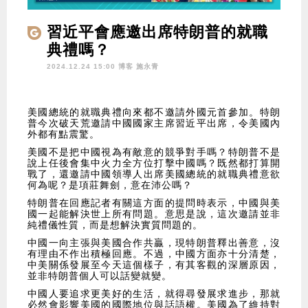
習近平會應邀出席特朗普的就職
典禮嗎？
2024.12.24 15:00 博客
施永青
美國總統的就職典禮向來都不邀請外國元首參加。特朗
普今次破天荒邀請中國國家主席習近平出席，令美國內
外都有點震驚。
美國不是把中國視為有敵意的競爭對手嗎？特朗普不是
說上任後會集中火力全方位打擊中國嗎？既然都打算開
戰了，還邀請中國領導人出席美國總統的就職典禮意欲
何為呢？是項莊舞劍，意在沛公嗎？
特朗普在回應記者有關這方面的提問時表示，中國與美
國一起能解決世上所有問題。意思是說，這次邀請並非
純禮儀性質，而是想解決實質問題的。
中國一向主張與美國合作共贏，現特朗普釋出善意，沒
有理由不作出積極回應。不過，中國方面亦十分清楚，
中美關係發展至今天這個樣子，有其客觀的深層原因，
並非特朗普個人可以話變就變。
中國人要追求更美好的生活，就得尋發展求進步，那就
必然會影響美國的國際地位與話語權。美國為了維持對