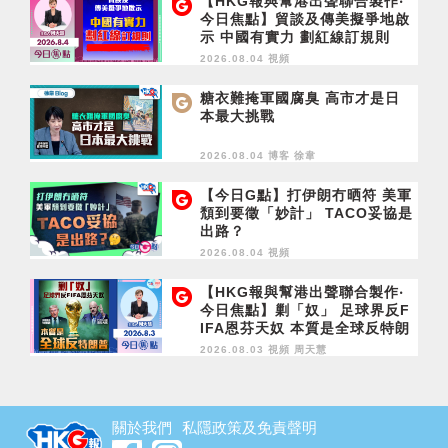
【HKG報與幫港出聲聯合製作‧
今日焦點】貿談及傳美擬爭地啟
示 中國有實力 劃紅線訂規則
2026.08.04 視頻
糖衣難掩軍國腐臭 高市才是日
本最大挑戰
2026.08.04 博客
徐韋
【今日G點】打伊朗冇晒符 美軍
頹到要徵「妙計」 TACO妥協是
出路？
2026.08.04 視頻
【HKG報與幫港出聲聯合製作‧
今日焦點】剿「奴」 足球界反F
IFA恩芬天奴 本質是全球反特朗
普
2026.08.03 視頻
周天慧
關於我們
私隱政策及免責聲明