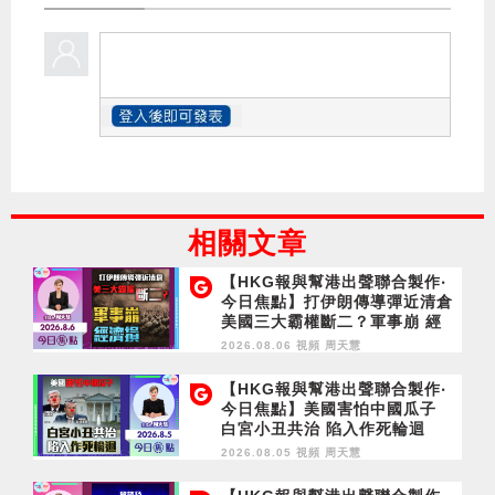
相關文章
【HKG報與幫港出聲聯合製作‧
今日焦點】打伊朗傳導彈近清倉
美國三大霸權斷二？軍事崩 經
濟損
2026.08.06 視頻
周天慧
【HKG報與幫港出聲聯合製作‧
今日焦點】美國害怕中國瓜子
白宮小丑共治 陷入作死輪迴
2026.08.05 視頻
周天慧