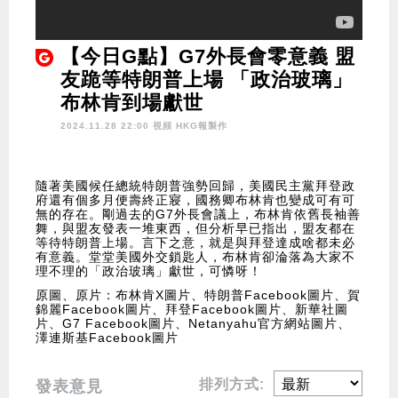
【今日G點】G7外長會零意義 盟
友跪等特朗普上場 「政治玻璃」
布林肯到場獻世
2024.11.28 22:00 視頻
HKG報製作
隨著美國候任總統特朗普強勢回歸，美國民主黨拜登政
府還有個多月便壽終正寢，國務卿布林肯也變成可有可
無的存在。剛過去的G7外長會議上，布林肯依舊長袖善
舞，與盟友發表一堆東西，但分析早已指出，盟友都在
等待特朗普上場。言下之意，就是與拜登達成啥都未必
有意義。堂堂美國外交鎖匙人，布林肯卻淪落為大家不
理不理的「政治玻璃」獻世，可憐呀！
原圖、原片：布林肯X圖片、特朗普Facebook圖片、賀
錦麗Facebook圖片、拜登Facebook圖片、新華社圖
片、G7 Facebook圖片、Netanyahu官方網站圖片、
澤連斯基Facebook圖片
排列方式:
發表意見