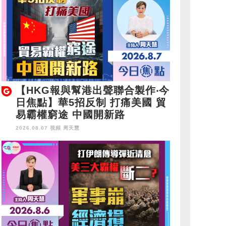
【HKG報與幫港出聲聯合製作‧今
日焦點】華5招反制 打痛美國 貿
易霸權窮途 中國開新路
2026.08.07 視頻
周天慧