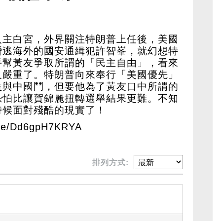
入主白宮，外界關注特朗普上任後，美國
潛逃海外的國安通緝犯許智峯，就幻想特
手幫黃友爭取所謂的「民主自由」，看來
又嚴重了。特朗普向來奉行「美國優先」
益與中國鬥，但要他為了黃友口中所謂的
恐怕比讓賀錦麗扭轉選舉結果更難。不知
時候面對殘酷的現實了！
be/Dd6gpH7KRYA
排列方式: