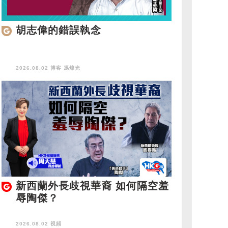
胡志偉的錯誤執念
2026.08.02 博客
馮煒光
新西蘭外長歧視華裔 如何隔空羞
辱陶傑？
2026.08.02 視頻