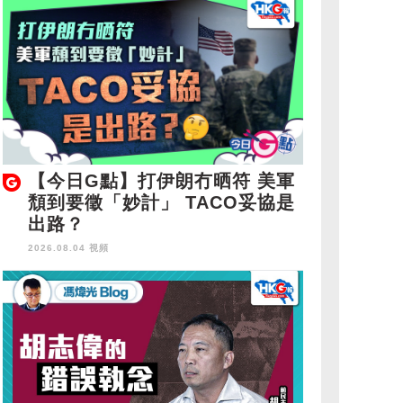
【今日G點】打伊朗冇晒符 美軍
頹到要徵「妙計」 TACO妥協是
出路？
2026.08.04 視頻