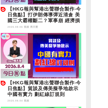
【HKG報與幫港出聲聯合製作‧今
日焦點】打伊朗傳導彈近清倉 美
國三大霸權斷二？軍事崩 經濟損
2026.08.06 視頻
周天慧
【HKG報與幫港出聲聯合製作‧今
日焦點】貿談及傳美擬爭地啟示
中國有實力 劃紅線訂規則
2026.08.04 視頻