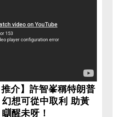
日推介】許智峯稱特朗普
 幻想可從中取利 助黃
 瞓醒未呀！