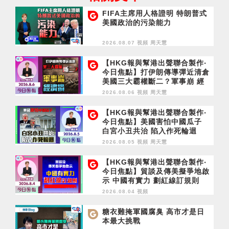
FIFA主席用人格證明 特朗普式
美國政治的污染能力
2026.08.07 視頻
周天慧
【HKG報與幫港出聲聯合製作‧
今日焦點】打伊朗傳導彈近清倉
美國三大霸權斷二？軍事崩 經
濟損
2026.08.06 視頻
周天慧
【HKG報與幫港出聲聯合製作‧
今日焦點】美國害怕中國瓜子
白宮小丑共治 陷入作死輪迴
2026.08.05 視頻
周天慧
【HKG報與幫港出聲聯合製作‧
今日焦點】貿談及傳美擬爭地啟
示 中國有實力 劃紅線訂規則
2026.08.04 視頻
糖衣難掩軍國腐臭 高市才是日
本最大挑戰