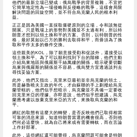
他們的最新立場已變成：俄烏戰爭的背景複雜，不宜把
它簡單地定性為一場侵略與反侵略的戰爭，這樣會局限
解決問題的回旋空間，並不符合烏克蘭人民的根本利
益。
正正是因為美國一直採取僵硬原則的立場，令和談無從
開展。只是戰場上的形勢對美國並不太過有利，所以特
朗普才想到以領土換和平的方案。否則，以特朗普的性
格，最好莫如以己方的勝利去取得和平，而毋須為了換
取和平作太多的條件交換。
這些親美的KOL，除了願意接受勸和促談外，還接受以
領土換和平。為了可以順利找到下台的階梯，他們主動
介紹烏東地區與俄羅斯千絲萬縷的關係，暗示硬要切斷
烏東與俄羅斯的關係並不容易，俄烏雙方宜透過談判去
尋找妥協方案。
此外，他們又指出，克里米亞最初並非烏克蘭的領土，
而是赫魯曉夫主政的年代，才由蘇聯的手上劃撥給烏克
蘭管轄的，他們似乎想暗示，烏克蘭並不具備一定要收
回克里米亞的理據。亦即是說，他們似乎想建議，烏克
蘭應考慮以放棄克里米亞的方式，來換取烏克蘭的和
平。
網紅的取態有這麼大的轉變，是否反映他們已取得相當
可靠的消息來源，知道特朗普當選的機會很高，否則他
們何必這麼快，就為自己將來或有需要轉軚，而在言論
上作好部署。
此外，這些網紅還可能覺得，烏克蘭問題可能會是特朗