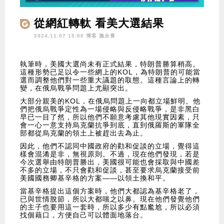
從網紅轉軚 看美大選結果
2024.11.07 15:00 博客
施永青
執筆時，美國大選尚未有正式結果，特朗普勝算稍高。
這種形勢已足以令一些網上的KOL，為特朗普的可能當
選而調整他們對一些重大議題的取態。這種言論上的轉
變，在俄烏戰爭問題上尤顯突出。
大部分親美的KOL，在俄烏問題上一向都立場鮮明。他
們把俄烏戰爭定性為一場侵略與反侵略戰爭，是非黑白
早已一目了然，所以他們不願意考慮其他現實因素，只
會一心一意支持烏克蘭抗爭到底，直到俄羅斯的軍隊全
部都從烏克蘭的領土上被趕出去為止。
因此，他們不認同中國政府的勸和促談的立場，覺得這
樣會混淆是非，無視原則。不過，現在他們發現，若是
今次選舉由特朗普勝出，美國很可能也會採取與中國差
不多的立場，不只會勸和促談，甚至要求烏克蘭接受前
美國國務卿基辛格的方案——以領土換和平。
當基辛格提出這個方案時，他們大都認為基辛格老了，
已與世情脫節，所以大都嗤之以鼻。現在他們發覺他們
的主子也要用這一套時，所以多少有點尷尬，所以必須
找個藉口，方便自己可以體面地落台。