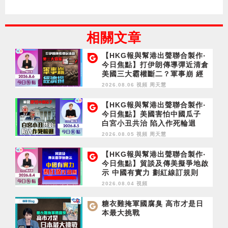
相關文章
【HKG報與幫港出聲聯合製作‧
今日焦點】打伊朗傳導彈近清倉
美國三大霸權斷二？軍事崩 經
濟損
2026.08.06 視頻
周天慧
【HKG報與幫港出聲聯合製作‧
今日焦點】美國害怕中國瓜子
白宮小丑共治 陷入作死輪迴
2026.08.05 視頻
周天慧
【HKG報與幫港出聲聯合製作‧
今日焦點】貿談及傳美擬爭地啟
示 中國有實力 劃紅線訂規則
2026.08.04 視頻
糖衣難掩軍國腐臭 高市才是日
本最大挑戰