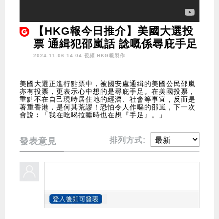
【HKG報今日推介】美國大選投
票 通緝犯邵嵐話 諗嘅係尋庇手足
2024.11.06 14:04 視頻
HKG報製作
美國大選正進行點票中，被國安處通緝的美國公民邵嵐
亦有投票，更表示心中想的是尋庇手足。在美國投票，
重點不在自己現時居住地的經濟、社會等事宜，反而是
著重香港，是何其荒謬！恐怕令人作嘔的邵嵐，下一次
會說︰「我在吃喝拉睡時也在想『手足』。」
排列方式:
發表意見