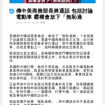
傳中美商務部長將通話 包括討論
電動車 霸權會放下「無恥過
剩」？
2024.10.01 19:00 時事
美國與中國就商業會談，會放下「無恥過剩」？央視旗
下自媒體玉淵譚天，透露中國商務部長王文濤，近日會
與美國商務部長雷蒙多舉行通話，當中備受矚目的電動
車，自然是重點之一，屆時兩國會就此交換意見。
報道指出是次通話，是兩國商務部門機制性對話溝通，
除推動經貿關係穩定發展之外，亦為企業合作創造條
件。
美國對中國打壓，無所不用其極，尤其眼見中國電動車
產業勢頭強勁，既是抹黑華製電動車產能過剩，更對其
加徵100%關稅。霸權口說主張自由貿易，事實就是為
保自身利益，不介意針對其他國家。
正如早前中共中央政治局委員兼外長王毅，與美國國務
卿布林肯會晤時當頭點醒美國，美國不能總以「兩副面
孔」對待中國——一邊圍堵、打壓中國，另一邊卻是若
無其事地與中國對話合作。
假如美國不捨棄「無恥過剩」，與中國談合作不過是虛