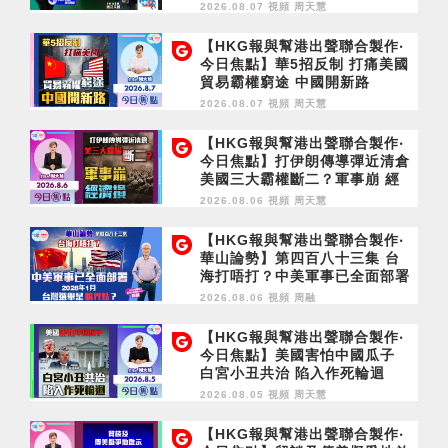
2026.08.07 視頻
周天慧
【HKG報與幫港出聲聯合製作‧
今日焦點】華5招反制 打痛美國
貿易霸權窮途 中國開新路
2026.08.07 視頻
周天慧
【HKG報與幫港出聲聯合製作‧
今日焦點】打伊朗傳導彈近清倉
美國三大霸權斷二？軍事崩 經
濟損
2026.08.06 視頻
周天慧
【HKG報與幫港出聲聯合製作‧
華山論勢】第四百八十三集 台
海打唔打？中美軍事已全面部署
2028年1月台灣選舉是臨界點？
2026.08.06 視頻
周融
【HKG報與幫港出聲聯合製作‧
今日焦點】美國害怕中國瓜子
白宮小丑共治 陷入作死輪迴
2026.08.05 視頻
周天慧
【HKG報與幫港出聲聯合製作‧