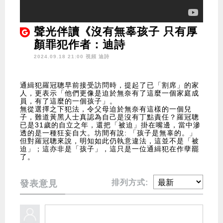
聲光伴讀《沒有無辜孩子 只有厚
顏罪犯作者：迪詩
2024.09.18 21:00 視頻
迪詩
通緝犯羅冠聰早前接受訪問時，提起了已「割席」的家
人，更表示「他們更像是迫於無奈有了這麼一個家庭成
員，有了這麼的一個孩子」。
無從選擇之下犯法，令父母迫於無奈有這樣的一個兒
子，難道黃黑人士真認為自己是沒有丁點責任？羅冠聰
已是31歲的自立之年，還把「被迫」掛在嘴邊，當中滲
透的是一種狂妄自大。坊間有說: 「孩子是無辜的。」
但對羅冠聰來說，明知如此仍執意違法，這並不是「被
迫」；這亦非是「孩子」，這只是一位通緝犯在作孽罷
了。
排列方式:
發表意見