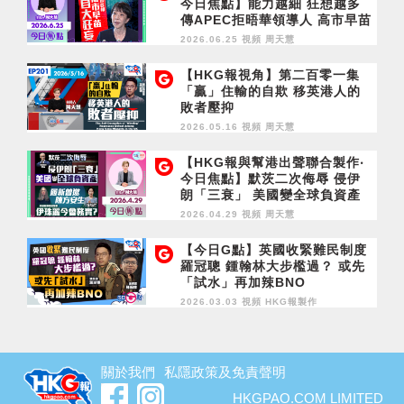
今日焦點】能力越細 狂想越多
傳APEC拒晤華領導人 高市早苗
自大狂妄
2026.06.25 視頻
周天慧
【HKG報視角】第二百零一集
「贏」住輸的自欺 移英港人的
敗者壓抑
2026.05.16 視頻
周天慧
【HKG報與幫港出聲聯合製作‧
今日焦點】默茨二次侮辱 侵伊
朗「三衰」 美國變全球負資產
履新曾邀陳方安生 伊珠麗今會
2026.04.29 視頻
周天慧
務實？
【今日G點】英國收緊難民制度
羅冠聰 鍾翰林大步檻過？ 或先
「試水」再加辣BNO
2026.03.03 視頻
HKG報製作
關於我們
私隱政策及免責聲明
HKGPAO.COM LIMITED