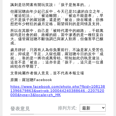
諷刺是坊間素有開玩笑說︰「孩子是無辜的。」
但羅冠聰由年少起已反中，今天已是31歲的自立之年，
「被迫犯法」、「被迫離開」、「被迫不能盡孝」，早
已不是孩子的羅冠聰，還是把「被迫」掛在嘴邊，彷彿
想把年少輕狂的歲月定格，期望得到的是同情及支持。
所以在其眼中，自己是「被時代選中的細路」，千錯萬
錯均是社會的錯、政權的錯，當中滲透的是一種狂妄自
大。儘管羅冠聰不斷強調已與家人割席，但傷害早已釀
成。
歲月靜好，只因有人為你負重前行。不論是家人受苦也
好，抑或是「手足」入獄也罷，羅冠聰今日的反中「成
就」，靠的是一將功成萬骨枯。明知如此仍執意違法，
這並不是「被迫」；這亦非是「孩子」，這只是一位通
緝犯在作孽罷了。
文章純屬作者個人意見，並不代表本報立場
原圖：羅冠聰Facebook
https://www.facebook.com/photo.php?fbid=108138
1396679863&set=pb.100044240388646.-2207520
000&type=3&locale=zh_HK
排列方式:
發表意見