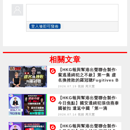
相關文章
【HKG報與幫港出聲聯合製作‧
竄逃通緝犯之不赦】第一集 虛
名換挫敗的羅冠聰Fugitives B
eyond Redemption EP1 La
2026.07.19 視頻
周天慧
w Kwun-chung, Nathan: Ho
llow Fame, Real Defeat
【HKG報與幫港出聲聯合製作‧
今日焦點】國安通緝犯張信燕泰
國被扣 遣返中國「第一滴
血」？ 引爆黃黑恐懼 趁火打劫
2026.07.14 視頻
周天慧
霍峽 特朗普輸到發爛渣
【HKG報與幫港出聲聯合製作‧