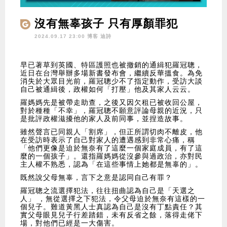
沒有無辜孩子 只有厚顏罪犯
2024.09.17 23:00 博客
迪詩
早已著草到英國、特區護照也被撤銷的通緝犯羅冠聰，
近日在台灣舉辦多場新書發布會，繼續反華搵食。為免
消失於大眾目光前，羅冠聰少不了指定動作，受訪大談
自己被通緝後，政權如何「打壓」他及其家人云云。
羅媽媽先是被帶走助查，之後又因欠租已被收回公屋，
對於種種「不幸」，羅冠聰不願意評論母親的近況，只
是批評政權滋擾他的家人及前同事，並捏造故事。
雖然聲言已同親人「割席」，但正所謂切肉不離皮，他
在受訪時表示了自己對家人的遭遇感到非常心痛，稱
「他們更像是迫於無奈有了這麼一個家庭成員，有了這
麼的一個孩子」。還指羅媽媽從沒參與過政治，亦對民
主人權不熟悉，認為「在這些事情上她都是無辜的」。
既然說父母無辜，言下之意是認同自己有罪？
羅冠聰之流選擇犯法，往往扭曲認為自己是「天選之
人」 ，無從選擇之下犯法，令父母迫於無奈有這樣的一
個兒子。難道黃黑人士真認為自己是沒有丁點責任？其
實父母眼見兒子行差踏錯，未有反省之餘，落得走佬下
場，對他們已經是一大傷害。