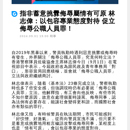
指非蓄意挑釁侮辱屬情有可原 林
志偉：以包容專業態度對待 促立
侮辱公職人員罪！
2024.09.01 19:00 時事
自2019年黑暴以來，警員執勤時遇到惡意挑釁或侮辱時
有發生，外界關注「侮辱公職人員罪」究竟何時立法？
香港警察隊員佐級協會主席林志偉今日（9月1日）在電
視節目中表示，今屆政府改為跟民政及青年事務局「對
口」，形容當局回應積極，並會就「侮辱公職人員罪」
立法與政府繼續商討。
林志偉表示，隨着《基本法》23條完成立法，警察執勤
時也多了些安全感，但強調現時仍有必要就「侮辱公職
人員罪」立法。他解釋指，有工會向他反映，有些市民
不知什麼原因，故意在處理個案時謾罵、侮辱同事，認
為法例有必要存在，能讓社會變得更和諧，而國際社會
亦有類似的罪行。
林志偉又指，有時候警員在執法期間，市民可能感到
「好忟憎、好激氣」，從而向警員宣洩不滿，但只要不
是蓄意或挑釁地用粗言穢語攻擊或侮辱同事，某程度上
也是「情有可原」，會以包容專業的態度對待。