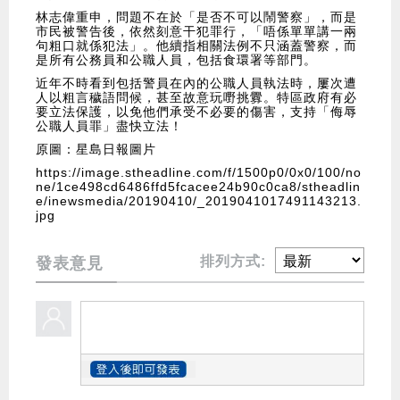
林志偉重申，問題不在於「是否不可以鬧警察」，而是
市民被警告後，依然刻意干犯罪行，「唔係單單講一兩
句粗口就係犯法」。他續指相關法例不只涵蓋警察，而
是所有公務員和公職人員，包括食環署等部門。
近年不時看到包括警員在內的公職人員執法時，屢次遭
人以粗言穢語問候，甚至故意玩嘢挑釁。特區政府有必
要立法保護，以免他們承受不必要的傷害，支持「侮辱
公職人員罪」盡快立法！
原圖：星島日報圖片
https://image.stheadline.com/f/1500p0/0x0/100/no
ne/1ce498cd6486ffd5fcacee24b90c0ca8/stheadlin
e/inewsmedia/20190410/_2019041017491143213.
jpg
排列方式:
發表意見