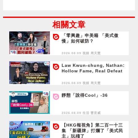
相關文章
「零興趣」申美籍 「美式傲
慢」如何破防？
2026.08.09 視頻
周天慧
Law Kwun-chung, Nathan:
Hollow Fame, Real Defeat
2026.08.09 視頻
周天慧
靜態「說得Cool」-36
2026.08.09 生活
曹宏威
【HKG報視角】第二百一十三
集 「新疆牌」打爛了「美式民
主」玩殘了