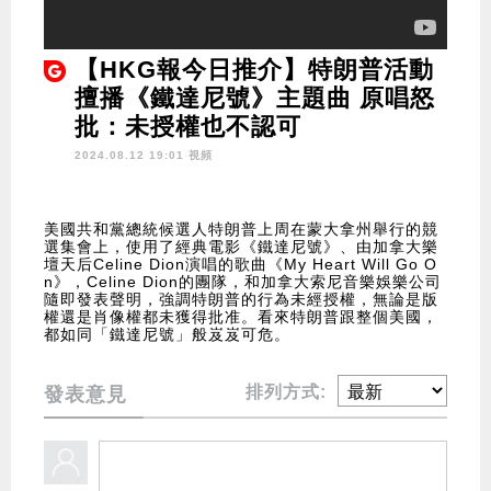
【HKG報今日推介】特朗普活動
擅播《鐵達尼號》主題曲 原唱怒
批：未授權也不認可
2024.08.12 19:01 視頻
美國共和黨總統候選人特朗普上周在蒙大拿州舉行的競
選集會上，使用了經典電影《鐵達尼號》、由加拿大樂
壇天后Celine Dion演唱的歌曲《My Heart Will Go O
n》，Celine Dion的團隊，和加拿大索尼音樂娛樂公司
隨即發表聲明，強調特朗普的行為未經授權，無論是版
權還是肖像權都未獲得批准。看來特朗普跟整個美國，
都如同「鐵達尼號」般岌岌可危。
排列方式:
發表意見