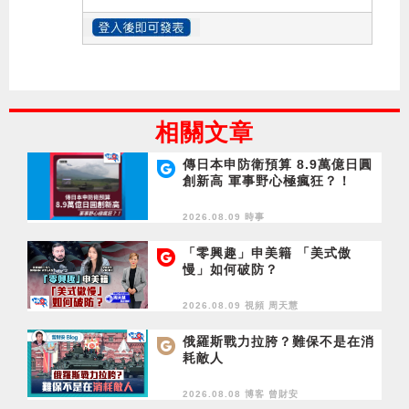
相關文章
傳日本申防衛預算 8.9萬億日圓
創新高 軍事野心極瘋狂？！
2026.08.09 時事
「零興趣」申美籍 「美式傲
慢」如何破防？
2026.08.09 視頻
周天慧
俄羅斯戰力拉胯？難保不是在消
耗敵人
2026.08.08 博客
曾財安