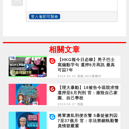
相關文章
【HKG報今日必睇】男子巴士
寫煽動字句 還押8月再訊 最高
可囚7年
2024.06.25 視頻
HKG報製作
【理大暴動】18被告今區院求情
還押至6月判刑 官：摧毀自己家
園、自己學校
2024.04.27 焦點
將軍澳私刑便衣警 5暴徒被判囚
7至37個月 官：非法禁錮執勤警
員情節嚴重