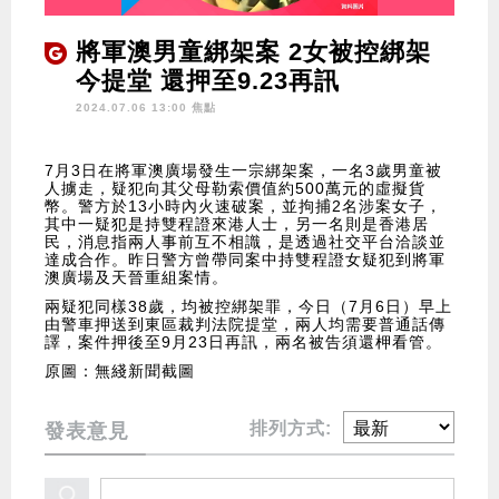
將軍澳男童綁架案 2女被控綁架
今提堂 還押至9.23再訊
2024.07.06 13:00 焦點
7月3日在將軍澳廣場發生一宗綁架案，一名3歲男童被
人擄走，疑犯向其父母勒索價值約500萬元的虛擬貨
幣。警方於13小時內火速破案，並拘捕2名涉案女子，
其中一疑犯是持雙程證來港人士，另一名則是香港居
民，消息指兩人事前互不相識，是透過社交平台洽談並
達成合作。昨日警方曾帶同案中持雙程證女疑犯到將軍
澳廣場及天晉重組案情。
兩疑犯同樣38歲，均被控綁架罪，今日（7月6日）早上
由警車押送到東區裁判法院提堂，兩人均需要普通話傳
譯，案件押後至9月23日再訊，兩名被告須還柙看管。
原圖：無綫新聞截圖
排列方式:
發表意見