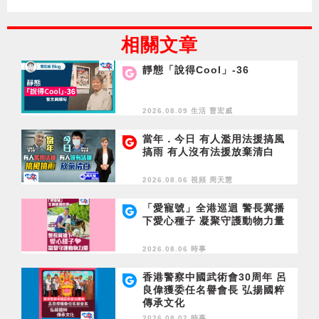
相關文章
靜態「說得Cool」-36
2026.08.09 生活
曹宏威
當年．今日 有人濫用法援搞風
搞雨 有人沒有法援放棄清白
2026.08.06 視頻
周天慧
「愛寵號」全港巡迴 警長冀播
下愛心種子 凝聚守護動物力量
2026.08.06 時事
香港警察中國武術會30周年 呂
良偉獲委任名譽會長 弘揚國粹
傳承文化
2026.08.02 時事