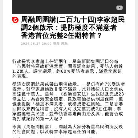
周融周圍講(二百九十四)李家超民
調2個啟示：提防極度不滿意者
香港首位完整2任期特首？
2024.06.27 20:00 視頻
周融
行政長官李家超上任近兩年，星島新聞集團近日公布
「市民對特區政府滿意度」問卷調查結果，受訪人數近
1.2萬人。調查顯示，約68％受訪者表示，滿意李家超
的表現。
從這次民調結果或帶出兩個啟示。一是仍有約7%受訪者
表示，對李家超施政非常不滿意，此群體按人口比例或
高達數十萬人。雖然，《香港國安法》生效以及完成23
條立法，為香港安全穩定、良政善治提供制度保障，但
也要提防「極度不滿意者」或構成潛在風險。二是香港
回歸以來四位特首，沒有人可以完整完成2屆任期，李
家超擁較高民望，並帶領香港走向由治及興，他會否成
為打破紀錄的第一人呢？
今集《周融周圍講》，周融為大家分析星島民調所反映
的社會問題，以及特首李家超連任的可能。