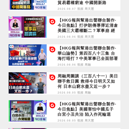
貿易霸權窮途 中國開新路
2026.08.07 視頻
周天慧
【HKG報與幫港出聲聯合製作‧
今日焦點】打伊朗傳導彈近清倉
美國三大霸權斷二？軍事崩 經
濟損
2026.08.06 視頻
周天慧
【HKG報與幫港出聲聯合製作‧
華山論勢】第四百八十三集 台
海打唔打？中美軍事已全面部署
2028年1月台灣選舉是臨界點？
2026.08.06 視頻
周融
周融周圍講（三百八十一）美日
聯手救日圓 救得今日明天又如
何 日本山窮水盡又近一步？
2026.08.05 視頻
周融
【HKG報與幫港出聲聯合製作‧
今日焦點】美國害怕中國瓜子
白宮小丑共治 陷入作死輪迴
2026.08.05 視頻
周天慧