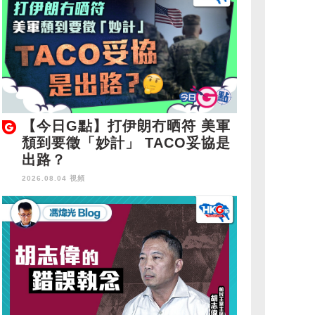
【今日G點】打伊朗冇晒符 美軍
頹到要徵「妙計」 TACO妥協是
出路？
2026.08.04 視頻