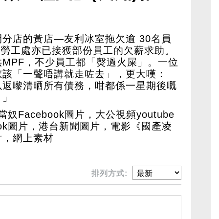
分店的黃店—友利冰室拖欠逾 30名員
元，勞工處亦已接獲部份員工的欠薪求助。
MPF，不少員工都「㷫過火屎」。一位
應該「一聲唔講就走咗去」，更大嘆：
以返嚟清晒所有債務，咁都係一星期後嘅
？」
Facebook圖片，大公視頻youtube
ook圖片，港台新聞圖片，電影《國產凌
片，網上素材
排列方式: