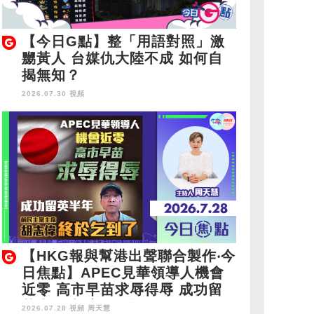
【今日G點】整「用語對照」激
嬲黃人 台媒仇大陸不成 如何自
揭無知？
2026.07.30 視頻
【HKG報與幫港出聲聯合製作‧今
日焦點】APEC見華領導人機會
近零 高市早苗求辱得辱 成功留
英半年 胡志偉終於乞到了
2026.07.28 視頻
周天慧