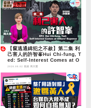
【竄逃通緝犯之不赦】第二集 利
己害人的許智峯Hui Chi-fung, T
ed: Self-Interest Comes at O
thers' Expense
2026.08.02 視頻
周天慧