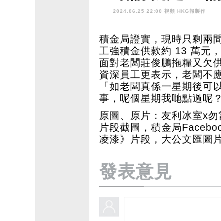
主！
2024.06.25 22:00 視頻
HKG報製作
積金局證實，現時只剩兩間
工強積金供款約 13 萬
面對老闆莊俊鵬拖糧又欠供
資深員工更表示，老闆不
「如老闆真係一星期後可
事，呢個星期我哋點過呢
原圖、原片：友利冰室x勿當奴
片段截圖，積金局Faceb
凌漆》片段，大公文匯圖
發表意見