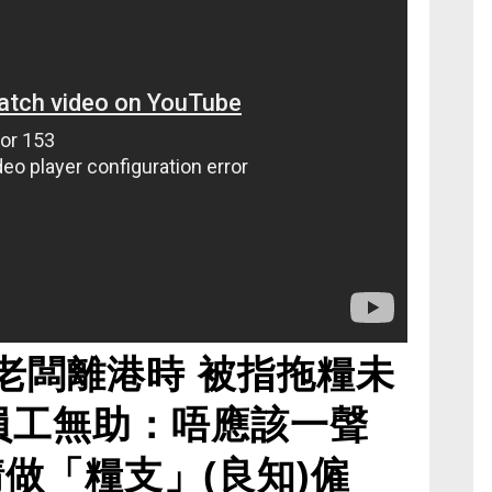
老闆離港時 被指拖糧未
店員工無助：唔應該一聲
做「糧支」(良知)僱