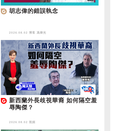
胡志偉的錯誤執念
2026.08.02 博客
馮煒光
新西蘭外長歧視華裔 如何隔空羞
辱陶傑？
2026.08.02 視頻