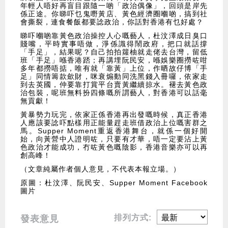
年輕人唔好再盲目跟隨一啲「政治偶像」，回頭是岸先
係正途。你睇吓乜鬼嘢黃店、黃色經濟圈嗰啲，搞到社
會撕裂，連食餐飯都要諗政治，你話對香港有乜好處？
睇吓嗰啲靠黃色政治操控人心嘅藝人，杜汶澤成日臭口
賤嘴，平時實事唔做，淨係識得鬧政府，把口就話撐
「手足」，結果呢？自己拍拍籮柚就走佬去台灣，留低
班「手足」喺香港踎；再講埋阮民安，喺娛樂圈撈咗咁
多年都撈唔掂，唯有就「靠黃」上位，作晒故仔博「手
足」同情籌款歛財，咪衰煽動同洗黑錢入冊囉，依家走
到去英國，仲要靠打賞平台賣黃繼續掠水。褪去黃色政
治包裝，呢班無料扮四條嘅所謂藝人，對香港可以話毫
無貢獻！
黃暴勢力玩完，依家正係香港再出發嘅時候，真正香港
人應該要諗吓點樣用正能量趕走班借政治上位嘅害群之
馬。Supper Moment重返香港舞台，就係一個好開
始，向黃營中人證明咗，只要有才華，唔一定要沾上黃
色政治才能成功，冇咗黃色嘅陰影，香港音樂亦可以再
創高峰！
（文章純屬作者個人意見，不代表本報立場。）
原圖：杜汶澤、阮民安、Supper Moment Facebook
圖片
排列方式:
發表意見