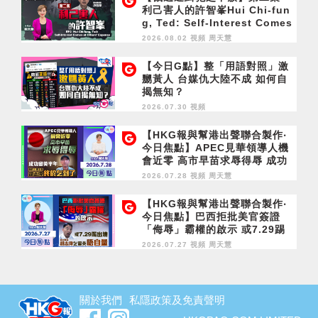
利己害人的許智峯Hui Chi-fun
g, Ted: Self-Interest Comes
at Others' Expense
2026.08.02 視頻
周天慧
【今日G點】整「用語對照」激
嬲黃人 台媒仇大陸不成 如何自
揭無知？
2026.07.30 視頻
【HKG報與幫港出聲聯合製作‧
今日焦點】APEC見華領導人機
會近零 高市早苗求辱得辱 成功
留英半年 胡志偉終於乞到了
2026.07.28 視頻
周天慧
【HKG報與幫港出聲聯合製作‧
今日焦點】巴西拒批美官簽證
「侮辱」霸權的啟示 或7.29踢
出境 胡志偉乞留英唔自量
2026.07.27 視頻
周天慧
關於我們
私隱政策及免責聲明