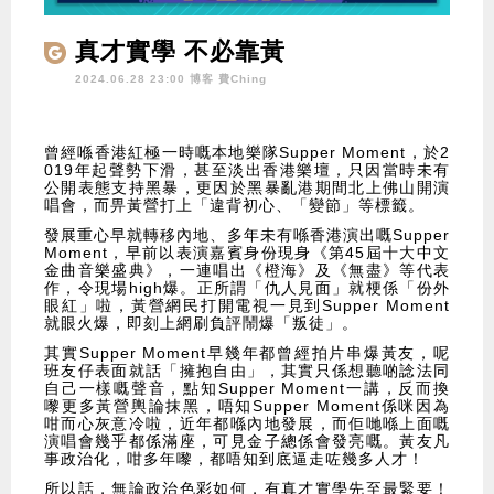
真才實學 不必靠黃
2024.06.28 23:00 博客
費Ching
曾經喺香港紅極一時嘅本地樂隊Supper Moment，於2
019年起聲勢下滑，甚至淡出香港樂壇，只因當時未有
公開表態支持黑暴，更因於黑暴亂港期間北上佛山開演
唱會，而畀黃營打上「違背初心、「變節」等標籤。
發展重心早就轉移內地、多年未有喺香港演出嘅Supper
Moment，早前以表演嘉賓身份現身《第45屆十大中文
金曲音樂盛典》，一連唱出《橙海》及《無盡》等代表
作，令現場high爆。正所謂「仇人見面」就梗係「份外
眼紅」啦，黃營網民打開電視一見到Supper Moment
就眼火爆，即刻上網刷負評鬧爆「叛徒」。
其實Supper Moment早幾年都曾經拍片串爆黃友，呢
班友仔表面就話「擁抱自由」，其實只係想聽啲諗法同
自己一樣嘅聲音，點知Supper Moment一講，反而換
嚟更多黃營輿論抹黑，唔知Supper Moment係咪因為
咁而心灰意冷啦，近年都喺內地發展，而佢哋喺上面嘅
演唱會幾乎都係滿座，可見金子總係會發亮嘅。黃友凡
事政治化，咁多年嚟，都唔知到底逼走咗幾多人才！
所以話，無論政治色彩如何，有真才實學先至最緊要！