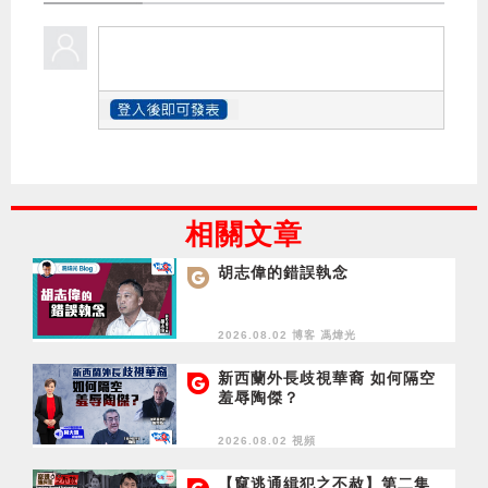
相關文章
胡志偉的錯誤執念
2026.08.02 博客
馮煒光
新西蘭外長歧視華裔 如何隔空
羞辱陶傑？
2026.08.02 視頻
【竄逃通緝犯之不赦】第二集