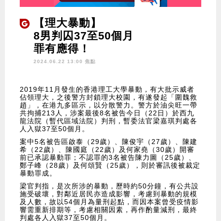
【理大暴動】
8男判囚37至50個月
罪有應得！
2024.06.22 13:00 焦點
2019年11月發生的香港理工大學暴動，有大批示威者
佔領理大，之後警方封鎖理大校園，有遂發起「圍魏救
趙」，在港九多區示，以分散警力。警方於油尖旺一帶
共拘捕213人，涉案最後8名被告今日（22日）於西九
龍法院（暫代區域法院）判刑，暫委法官梁嘉琪判處各
人入獄37至50個月。
案中5名被告區啟泰（29歲）、陳俊宇（27歲）、陳建
希（22歲）、陳國庭（22歲）及何家堯（30歲）開審
前已承認暴動罪；不認罪的3名被告陳力圖（25歲）、
鄭子峰（28歲）及何頌賢（25歲），則於審訊後被裁定
暴動罪成。
梁官判指，是次所涉的暴動，歷時約50分鐘，有公共設
施受破壞，對鄰近居民亦造成影響，考慮到暴動的規模
及人數，故以54個月為量刑起點，而因本案曾受疫情影
響需重新排期等，考慮相關因素，再作酌量減刑，最終
判處各人入獄37至50個月。