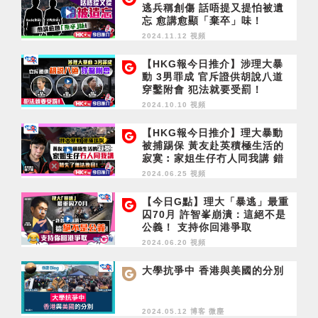
逃兵稱創傷 話唔提又提怕被遺
忘 愈講愈顯「棄卒」味！
2024.11.12 視頻
【HKG報今日推介】涉理大暴
動 3男罪成 官斥證供胡說八道
穿鑿附會 犯法就要受罰！
2024.10.10 視頻
【HKG報今日推介】理大暴動
被捕踢保 黃友赴英積極生活的
寂寞︰家姐生仔冇人同我講 錯
失了無法挽回！
2024.06.25 視頻
【今日G點】理大「暴逃」最重
囚70月 許智峯崩潰：這絕不是
公義！ 支持你回港爭取
2024.06.20 視頻
大學抗爭中 香港與美國的分別
2024.05.12 博客
微塵