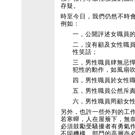
存疑。
時至今日，我們仍然不時
例如：
一，公開評述女職員
二，沒有顧及女性職
性笑話；
三，男性職員肆無忌
犯性的動作，如風扇
四，男性職員於女性
五，男性職員公然斥
六，男性職員罔顧女
另外，也許一些外判的工
若寒蟬，人在屋簷下，無
必須鼓勵受騷擾者有勇氣
不同機構、部門的高層亦