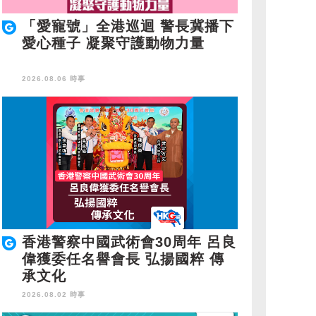
「愛寵號」全港巡迴 警長冀播下
愛心種子 凝聚守護動物力量
2026.08.06 時事
香港警察中國武術會30周年 呂良
偉獲委任名譽會長 弘揚國粹 傳
承文化
2026.08.02 時事