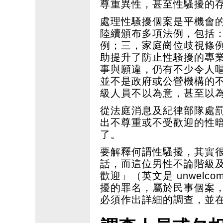
尊重異性，甚至性騷擾的
處理性騷擾個案是平機會
陸續頒布多項法例，包括
例；三，家庭崗位歧視條
助提升了防止性騷擾的專
事與願違，仍有不少令人
並不是政府或公營機構的
級人員不以為意，甚至以
從法庭消息及紀律部隊處
出不尊重或不受歡迎的性
了。
要解釋何謂性騷擾，其實很
話，而這位男性不論階級
歡迎」（英文是 unwel
擾的罪名，屬於民事個案
必須作出詳細的調查，並