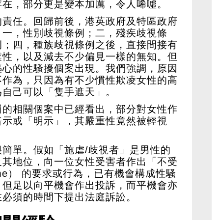
存在，部分更是變本加厲，令人唏噓。
的責任。回歸前後，港英政府及特區政府
：一，性別歧視條例；二，殘疾歧視條
例；四，種族歧視條例之後，直接間接有
業性，以及減去不少偏見一樣的無知。但
嘔心的性騷擾個案出現。我們強調，原因
不作為，只因為有不少慣性欺凌女性的高
為自己可以「隻手遮天」。
罰的相關個案中已經看出，部分對女性作
暗示或「明示」，其嚴重性竟然被輕視
簡單。假如「施虐/歧視者」是男性的
及其地位，向一位女性受害者作出「不受
come） 的要求或行為，已有機會構成性騷
，但足以向平機會作出投訴，而平機會亦
在必須的時間下提出法庭訴訟。