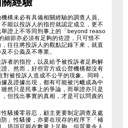
相關經驗
的機構未必有具備相關經驗的調查人員。
，不能以投訴人的指控就認定成立，更不
上不等同刑事上的「beyond reaso
對投訴的細節亦必須有足夠的佐證，只可惜不
驗，往往將投訴人的觀點記錄下來，就直
涉及不公義及不專業。
投訴者的指控，以及給予被投訴者足夠解
佐證。然而，好些官方或公營機構都沒有
往對被投訴人造成不公平的現象。同時，
憑據及證據出現，都有可能被污衊成為中
。雖然只是民事上的爭論，而舉證亦只是
ability」，但找出事實的真相，才是可以問責的
對性騷擾零容忍，顧主更要制定調查及處
預防」性騷擾，亦要在現存的程序下「補
洞，培訓可能在數量上足夠，但質量令人