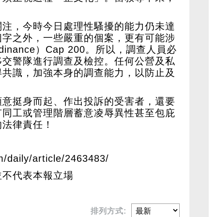
關注，今時今日處理性騷擾的能力仍未達
個字之外，一些嚴重的個案，更有可能涉
dinance）Cap 200。所以，調查人員必
移交警隊進行調查及檢控。任何公營及私
得共識，加強本身的調查能力，以防止及
願意挺身而起、作出投訴的受害者，還要
有同工或管理階層蓄意凌辱異性甚至包庇
的法律責任！
m/daily/article/2463483/
並不代表本報立場
排列方式: