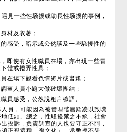
會遇見一些性騷擾或助長性騷擾的事例，
的身材及衣著；
員的感受，暗示或公然談及一些騷擾性的
憚，即使有女性職員在場，亦出現一些冒
吹下體或撥弄性具；
職員在場下觀看色情短片或書籍；
責調查人員小題大做破壞團結；
性職員感受，公然說粗言穢語。
作人員，可能因為被管理階層欺凌以致噤
奈地低頭。總之，性騷擾禁之不絕，社會
作出投訴，負責調查的人也要守正不阿，
必須正視這種「歪文化」。當教導不果，