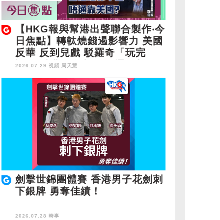
【HKG報與幫港出聲聯合製作‧今
日焦點】轉軚燒錢遏影響力 美國
反華 反到兒戲 駁羅奇「玩完
論」 香港唔靠中國 唔通靠美
2026.07.29 視頻
周天慧
國？
劍擊世錦團體賽 香港男子花劍刺
下銀牌 勇奪佳績！
2026.07.28 時事