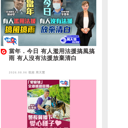
當年．今日 有人濫用法援搞風搞
雨 有人沒有法援放棄清白
2026.08.06 視頻
周天慧