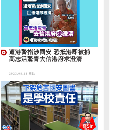
遭港警指涉國安 恐抵港即被捕
高志活驚青去信港府求澄清
2023.08.13 焦點