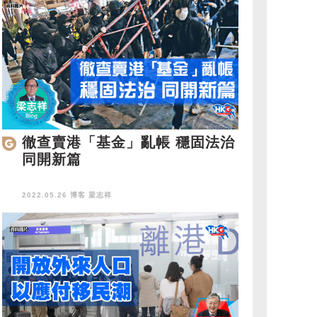
徹查賣港「基金」亂帳 穩固法治
同開新篇
2022.05.26 博客
梁志祥