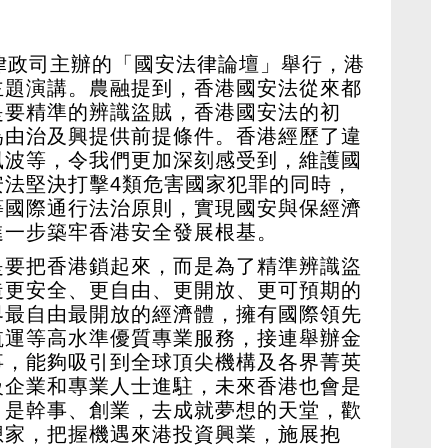
律政司主辦的「國安法律論壇」舉行，港
主題演講。農融提到，香港國安法從來都
是要精準的辨識盜賊，香港國安法的初
為由治及興提供前提條件。香港經歷了違
風波等，令我們更加深刻感受到，維護國
安法堅決打擊4類危害國家犯罪的同時，
等國際通行法治原則，實現國安與保經濟
進一步築牢香港安全發展根基。
是要把香港鎖起來，而是為了精準辨識盜
造更安全、更自由、更開放、更可預期的
界最自由最開放的經濟體，擁有國際領先
航運等高水準優質專業服務，接連舉辦金
事，能夠吸引到全球頂尖機構及各界菁英
級企業和專業人士進駐，未來香港也會是
，是幹事、創業，去成就夢想的天堂，歡
想家，把握機遇來港投資興業，施展抱