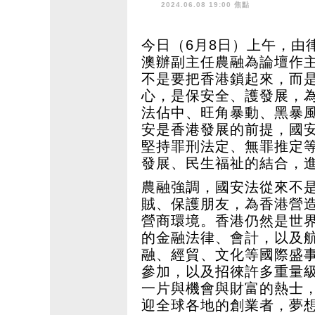
2024.06.08 19:00 焦點
今日（6月8日）上午，由
澳辦副主任農融為論壇作
不是要把香港鎖起來，而
心，是保安全、護發展，
法佔中、旺角暴動、黑暴
安是香港發展的前提，國
堅持罪刑法定、無罪推定
發展、民生福祉的結合，
農融強調，國安法從來不
賊、保護朋友，為香港營
營商環境。香港仍然是世
的金融法律、會計，以及
融、經貿、文化等國際盛
參加，以及招徠許多重量
一片與機會與財富的熱士
迎全球各地的創業者，夢