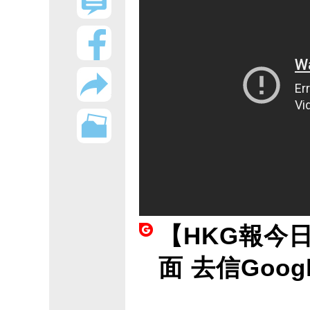
【HKG報今
面 去信Goo