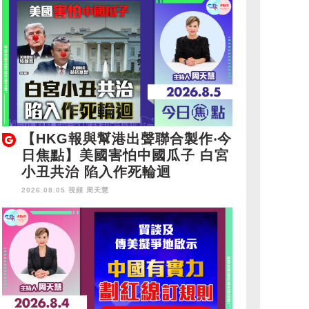
【HKG報與幫港出聲聯合製作‧今
日焦點】美國害怕中國瓜子 白宮
小丑共治 陷入作死輪迴
2026.08.05 視頻
周天慧