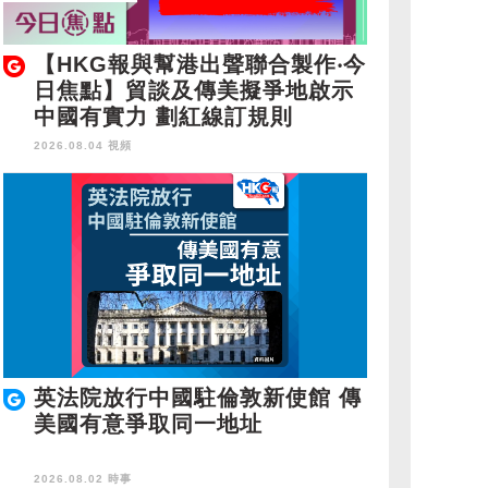
【HKG報與幫港出聲聯合製作‧今
日焦點】貿談及傳美擬爭地啟示
中國有實力 劃紅線訂規則
2026.08.04 視頻
英法院放行中國駐倫敦新使館 傳
美國有意爭取同一地址
2026.08.02 時事