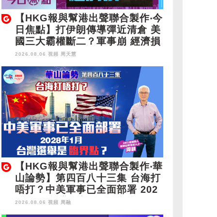
【HKG報與幫港出聲聯合製作‧今
日焦點】打伊朗傳導彈近清倉 美
國三大霸權斷二？軍事崩 經濟損
2026.08.06 視頻
周天慧
【HKG報與幫港出聲聯合製作‧華
山論勢】第四百八十三集 台海打
唔打？中美軍事已全面部署 202
8年1月台灣選舉是臨界點？
2026.08.06 視頻
周融