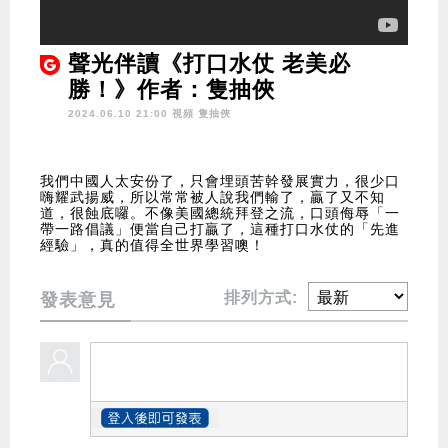
聲光伴讀《打口水仗 老美必
勝！》作者：隻抽俠
2024.06.10 21:00 視頻
隻抽俠
我們中國人太安份了，只會埋頭苦幹發展實力，很少口
嗨耀武揚威，所以常常被人說我們輸了，贏了又不知
道，很蝕底囉。不像美國總統拜登之流，口頭侮辱「一
帶一路倡議」便當自己打贏了，這種打口水仗的「先進
經驗」，真的值得全世界學習噢！
排列方式:
發表意見