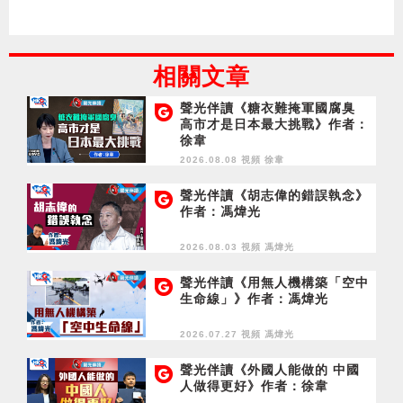
相關文章
聲光伴讀《糖衣難掩軍國腐臭
高市才是日本最大挑戰》作者：
徐韋
2026.08.08 視頻
徐韋
聲光伴讀《胡志偉的錯誤執念》
作者：馮煒光
2026.08.03 視頻
馮煒光
聲光伴讀《用無人機構築「空中
生命線」》作者：馮煒光
2026.07.27 視頻
馮煒光
聲光伴讀《外國人能做的 中國
人做得更好》作者：徐韋