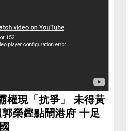
霸權現「抗爭」 未得黃
溫郭榮鏗點鬧港府 十足
國