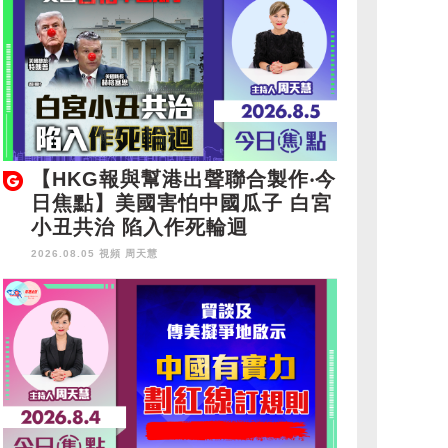
【HKG報與幫港出聲聯合製作‧今
日焦點】美國害怕中國瓜子 白宮
小丑共治 陷入作死輪迴
2026.08.05 視頻
周天慧