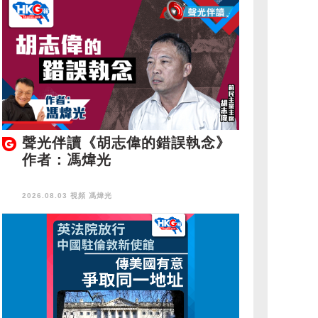
聲光伴讀《胡志偉的錯誤執念》
作者：馮煒光
2026.08.03 視頻
馮煒光