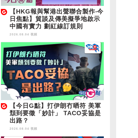
【HKG報與幫港出聲聯合製作‧今
日焦點】貿談及傳美擬爭地啟示
中國有實力 劃紅線訂規則
2026.08.04 視頻
【今日G點】打伊朗冇晒符 美軍
頹到要徵「妙計」 TACO妥協是
出路？
2026.08.04 視頻