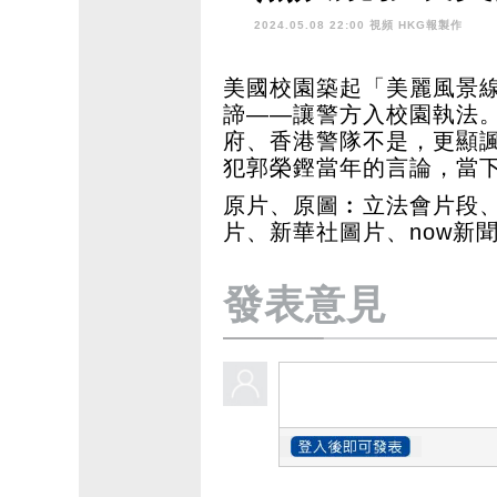
2024.05.08 22:00 視頻
HKG報製作
美國校園築起「美麗風景
諦——讓警方入校園執法。
府、香港警隊不是，更顯
犯郭榮鏗當年的言論，當
原片、原圖︰立法會片段、
片、新華社圖片、now新
發表意見