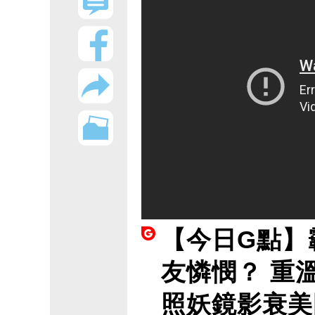
【今日G點】
友憐憫？ 重
照妖鏡影衰美