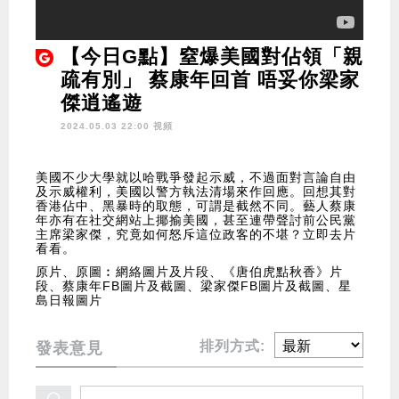
【今日G點】窒爆美國對佔領「親
疏有別」 蔡康年回首 唔妥你梁家
傑逍遙遊
2024.05.03 22:00 視頻
美國不少大學就以哈戰爭發起示威，不過面對言論自由
及示威權利，美國以警方執法清場來作回應。回想其對
香港佔中、黑暴時的取態，可謂是截然不同。藝人蔡康
年亦有在社交網站上揶揄美國，甚至連帶聲討前公民黨
主席梁家傑，究竟如何怒斥這位政客的不堪？立即去片
看看。
原片、原圖︰網絡圖片及片段、《唐伯虎點秋香》片
段、蔡康年FB圖片及截圖、梁家傑FB圖片及截圖、星
島日報圖片
排列方式:
發表意見