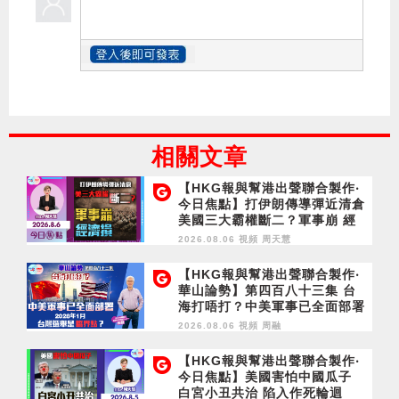
相關文章
【HKG報與幫港出聲聯合製作‧
今日焦點】打伊朗傳導彈近清倉
美國三大霸權斷二？軍事崩 經
濟損
2026.08.06 視頻
周天慧
【HKG報與幫港出聲聯合製作‧
華山論勢】第四百八十三集 台
海打唔打？中美軍事已全面部署
2028年1月台灣選舉是臨界點？
2026.08.06 視頻
周融
【HKG報與幫港出聲聯合製作‧
今日焦點】美國害怕中國瓜子
白宮小丑共治 陷入作死輪迴