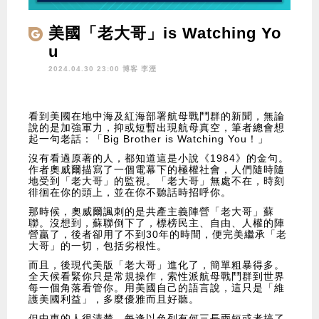
美國「老大哥」is Watching Yo
u
2024.04.30 23:00 博客
李湮
看到美國在地中海及紅海部署航母戰鬥群的新聞，無論
說的是加強軍力，抑或短暫出現航母真空，筆者總會想
起一句老話：「Big Brother is Watching You！」
沒有看過原著的人，都知道這是小說《1984》的金句。
作者奧威爾描寫了一個電幕下的極權社會，人們隨時隨
地受到「老大哥」的監視。「老大哥」無處不在，時刻
徘徊在你的頭上，並在你不聽話時招呼你。
那時候，奧威爾諷刺的是共產主義陣營「老大哥」蘇
聯。沒想到，蘇聯倒下了，標榜民主、自由、人權的陣
營贏了，後者卻用了不到30年的時間，便完美繼承「老
大哥」的一切，包括劣根性。
而且，後現代美版「老大哥」進化了，簡單粗暴得多。
全天候看緊你只是常規操作，索性派航母戰鬥群到世界
每一個角落看管你。用美國自己的語言說，這只是「維
護美國利益」，多麼優雅而且好聽。
但中東的人很清楚，每逢以色列有何三長兩短或者搞了