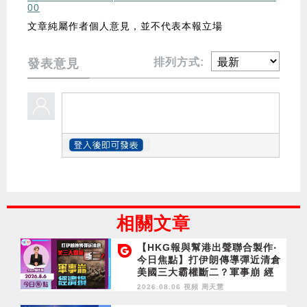
00
文章純屬作者個人意見，並不代表本報立場
排列方式:
發表意見
相關文章
【HKG報與幫港出聲聯合製作‧
今日焦點】打伊朗傳導彈近清倉
美國三大霸權斷二？軍事崩 經
濟損
2026.08.06 視頻
周天慧