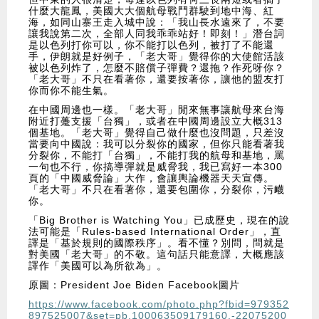
什麼大龍鳳，美國大大個航母戰鬥群駛到地中海、紅
海，如同山寨王走入城中說：「我山長水遠來了，不要
讓我說第二次，全部人同我乖乖站好！即刻！」潛台詞
是以色列打你可以，你不能打以色列，被打了不能還
手，伊朗就是好例子，「老大哥」覺得你的大使館活該
被以色列炸了，怎麼不賠償子彈費？還拖？作死呀你？
「老大哥」不只在看著你，還要按著你，讓他的盟友打
你而你不能生氣。
在中國周邊也一樣。「老大哥」閒來無事讓航母來台海
附近打躉支援「台獨」，或者在中國周邊設立大概313
個基地。「老大哥」覺得自己做什麼也沒問題，只差沒
當要向中國說：我可以分裂你的國家，但你只能看著我
分裂你，不能打「台獨」，不能打我的航母和基地，罵
一句也不行，你搞導彈就是威脅我，我已寫好一本300
頁的「中國威脅論」大作，會讓輿論機器天天宣傳。
「老大哥」不只在看著你，還要包圍你，分裂你，污衊
你。
「Big Brother is Watching You」已成歷史，現在的說
法可能是「Rules-based International Order」，直
譯是「基於規則的國際秩序」。看不懂？別問，問就是
對美國「老大哥」的不敬。這句話只能意譯，大概應該
譯作「美國可以為所欲為」。
原圖：President Joe Biden Facebook圖片
https://www.facebook.com/photo.php?fbid=979352
897525007&set=pb.100063509179160.-22075200