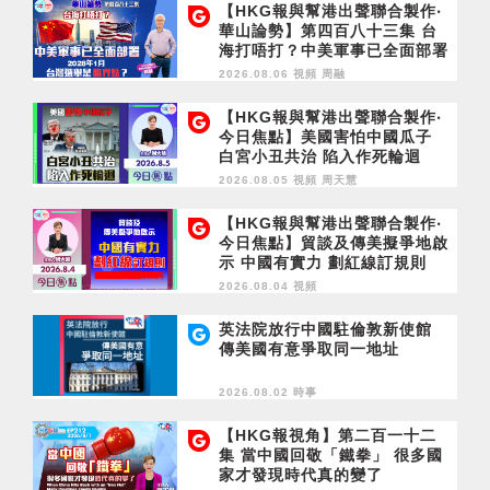
【HKG報與幫港出聲聯合製作‧
華山論勢】第四百八十三集 台
海打唔打？中美軍事已全面部署
2028年1月台灣選舉是臨界點？
2026.08.06 視頻
周融
【HKG報與幫港出聲聯合製作‧
今日焦點】美國害怕中國瓜子
白宮小丑共治 陷入作死輪迴
2026.08.05 視頻
周天慧
【HKG報與幫港出聲聯合製作‧
今日焦點】貿談及傳美擬爭地啟
示 中國有實力 劃紅線訂規則
2026.08.04 視頻
英法院放行中國駐倫敦新使館
傳美國有意爭取同一地址
2026.08.02 時事
【HKG報視角】第二百一十二
集 當中國回敬「鐵拳」 很多國
家才發現時代真的變了