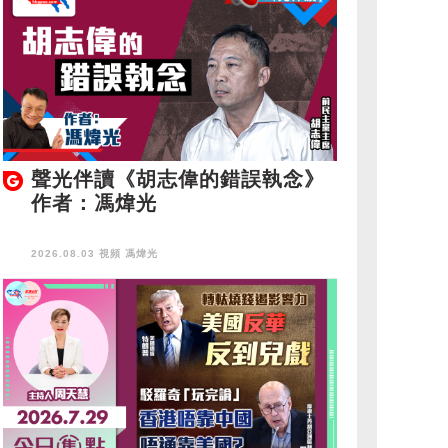
聲光伴讀《胡志偉的錯誤執念》
作者：馮煒光
2026.08.03 視頻
馮煒光