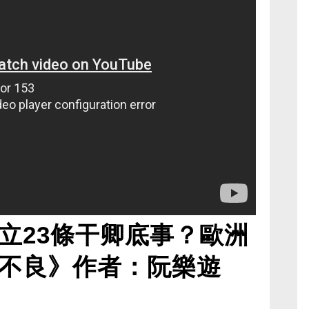
立23條干卿底事？歐洲
不良》作者：阮樂遊