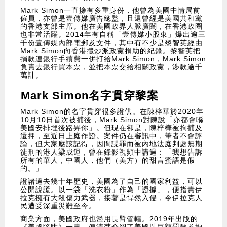
Mark Simon一直擁有多重身份，他曾為美國中情局前
僱員，亦曾是壹傳媒廣告總監，且還曾經是美國共和黨
的香港支部主席。他在美國政界人脈廣闊，在香港政圈
也非常活躍。2014年有自稱「壹傳媒小股東」爆出逾三
千份壹傳媒內部電郵及文件，其中有不少是黎智英經由
Mark Simon向香港攬炒派政黨捐助的紀錄。黎智英把
捐款連銀行手續費一併打給Mark Simon，Mark Simon
負責去銀行買本票，並把本票交給相關政黨，涉款逾千
萬計。
Mark Simon名字貫穿黎案
Mark Simon的名字貫穿很多證供。在陳梓華於2020年
10月10日首次被捕後，Mark Simon對陳說「亦都會喺
美國安排埋後路畀你」。但現在卻是，陳梓樺被拘捕及
還押，至近日上庭作證。案件仍在審訊中，筆者不會評
論，但大家應該記得，因間諜罪而被內地法庭判處無期
徒刑的港人梁成運，曾在錄影視頻中講過：「我想告訴
所有的華人，中國人，他們（美方）的甜言蜜語是假
的。」
證諸過去幾十年歴史，美國為了自己的國家利益，可以
公開說謊。以一袋「洗衣粉」作為「證據」，便指責伊
拉克擁有大殺傷力武器，接著是悍然入侵，令伊拉克人
民遭受深重災難至今。
商業方面，美國政府也濫用長臂管轄。2019年出版的