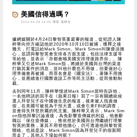
美國信得過嗎？
2024.04.28 16:00 博客
馮煒光
據網媒關於4月24日黎智英案庭審的報道，從犯證人陳
梓華向控方確認他於2020年10月10日被捕，獲釋之後
幾天，打電話給Mark Simon。Mark Simon叫陳毋須擔
心，並謂與黎智英會安排各方面支援，包括法律支援等
等給他，並表示「亦都會喺美國安排埋後路畀你」。陳
梓華又引述Mark Simon指，將續於美國與台灣的渠道
打聽其案件的消息，並叫他什麼也不用做，但要做好心
理準備會再被捕，而罪名會是《國安法》，著陳不用擔
心，並應續進行國際遊說工作等民主活動，從而推動制
裁。
去到同年11月，陳梓華憶述Mark Simon當時告訴他，
一名他聘請的寫手在《蘋果日報》寫了一宗有關總統候
選人拜登兒子在中國做生意的報道，後來被人指責做
假，在美國可被視為干預大選，或會引來FBI的調查，
並會得失拜登所屬的民主黨。陳梓華又表示，Mark Sim
on指他與黎討論過後，為免影響壹傳媒的利益，他會辭
職以「保住壹傳媒」，惟依然於美國與台灣繼續打理黎
智英的業務，著其不用替他擔心，仍可透過他與黎智英
聯絡。也就是說，Mark Simon因為拜登兒子的假新聞
而走了，其他人下場如何呢？