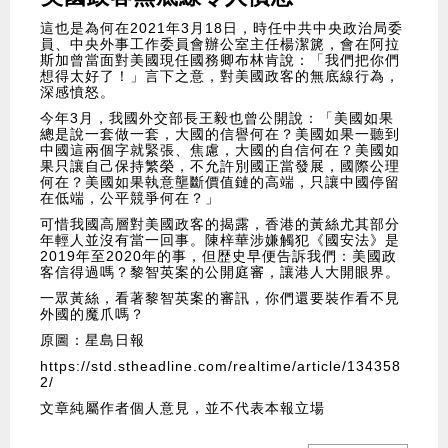
這也是為何在2021年3月18日，時任中共中央政治局委
員、中央外事工作委員會辦公室主任楊潔篪，會在阿拉
斯加曾當面對美國現任國務卿布林肯說：「我們把你們
想得太好了！」言下之意，對美國政客的無底線行為，
深感憤怒。
今年3月，我國外交部長王毅也曾公開說：「美國如果
總是說一套做一套，大國的信譽何在？美國如果一聽到
中國這兩個字就緊張、焦慮，大國的自信何在？美國如
果只讓自己保持繁榮，不允許別國正當發展，國際公理
何在？美國如果執意壟斷價值鏈的高端，只讓中國停留
在低端，公平競爭何在？」
可惜我國高層對美國政客的揭露，香港的黃絲尤其部分
年輕人並沒有當一回事。陳梓華涉嫌觸犯《國安法》是
2019年至2020年的事，但歴史早便告訴我們：美國政
客信得過嗎？黎智英案的公開庭審，讓港人大開眼界。
一眾黃絲，看著黎智英案的審訊，你們還要裝作看不見
外國的魔爪嗎？
原圖：星島日報
https://std.stheadline.com/realtime/article/134358
2/
文章純屬作者個人意見，並不代表本報立場