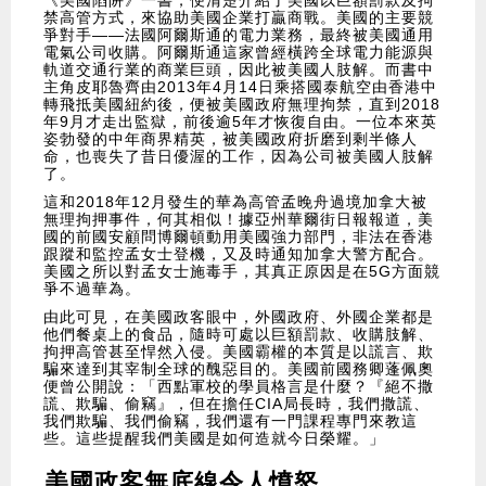
《美國陷阱》一書，便清楚介紹了美國以巨額罰款及拘
禁高管方式，來協助美國企業打贏商戰。美國的主要競
爭對手——法國阿爾斯通的電力業務，最終被美國通用
電氣公司收購。阿爾斯通這家曾經橫跨全球電力能源與
軌道交通行業的商業巨頭，因此被美國人肢解。而書中
主角皮耶魯齊由2013年4月14日乘搭國泰航空由香港中
轉飛抵美國紐約後，便被美國政府無理拘禁，直到2018
年9月才走出監獄，前後逾5年才恢復自由。一位本來英
姿勃發的中年商界精英，被美國政府折磨到剩半條人
命，也喪失了昔日優渥的工作，因為公司被美國人肢解
了。
這和2018年12月發生的華為高管孟晚舟過境加拿大被
無理拘押事件，何其相似！據亞州華爾街日報報道，美
國的前國安顧問博爾頓動用美國強力部門，非法在香港
跟蹤和監控孟女士登機，又及時通知加拿大警方配合。
美國之所以對孟女士施毒手，其真正原因是在5G方面競
爭不過華為。
由此可見，在美國政客眼中，外國政府、外國企業都是
他們餐桌上的食品，隨時可處以巨額罰款、收購肢解、
拘押高管甚至悍然入侵。美國霸權的本質是以謊言、欺
騙來達到其宰制全球的醜惡目的。美國前國務卿蓬佩奧
便曾公開說：「西點軍校的學員格言是什麼？『絕不撒
謊、欺騙、偷竊』，但在擔任CIA局長時，我們撒謊、
我們欺騙、我們偷竊，我們還有一門課程專門來教這
些。這些提醒我們美國是如何造就今日榮耀。」
美國政客無底線令人憤怒