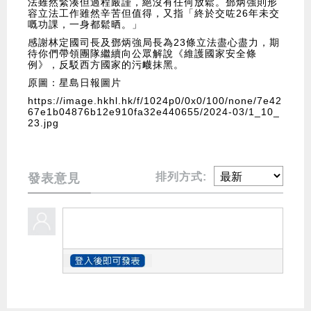
法雖然緊湊但過程嚴謹，絕沒有任何放鬆。鄧炳強則形
容立法工作雖然辛苦但值得，又指「終於交咗26年未交
嘅功課，一身都鬆晒。」
感謝林定國司長及鄧炳強局長為23條立法盡心盡力，期
待你們帶領團隊繼續向公眾解說《維護國家安全條
例》，反駁西方國家的污衊抹黑。
原圖：星島日報圖片
https://image.hkhl.hk/f/1024p0/0x0/100/none/7e42
67e1b04876b12e910fa32e440655/2024-03/1_10_
23.jpg
排列方式:
發表意見