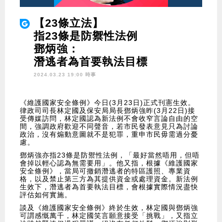
【23條立法】
指23條是防禦性法例
鄧炳強：
潛逃者為首要執法目標
2024.03.23 19:00 時事
《維護國家安全條例》今日(3月23日)正式刊憲生效。
律政司司長林定國及保安局局長鄧炳強昨(3月22日)接
受傳媒訪問，林定國認為新法例不會收窄言論自由的空
間，強調政府歡迎不同聲音，若市民發表意見只為討論
政治，沒有煽動意圖就不是犯罪，重申市民毋需過分憂
慮。
鄧炳強亦指23條是防禦性法例，「最好當然唔用，但唔
會掉以輕心認為無需要用」。他又指，根據《維護國家
安全條例》，當局可撤銷潛逃者的特區護照、專業資
格，以及禁止第三方為其提供資金或處理資金。新法例
生效下，潛逃者為首要執法目標，會根據實際情況盡快
評估如何實施。
談及《維護國家安全條例》終於生效，林定國與鄧炳強
可謂感慨萬千，林定國笑言願意接受「挑戰」，又指立