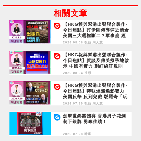
相關文章
【HKG報與幫港出聲聯合製作‧
今日焦點】打伊朗傳導彈近清倉
美國三大霸權斷二？軍事崩 經
濟損
2026.08.06 視頻
周天慧
【HKG報與幫港出聲聯合製作‧
今日焦點】貿談及傳美擬爭地啟
示 中國有實力 劃紅線訂規則
2026.08.04 視頻
【HKG報與幫港出聲聯合製作‧
今日焦點】轉軚燒錢遏影響力
美國反華 反到兒戲 駁羅奇「玩
完論」 香港唔靠中國 唔通靠美
2026.07.29 視頻
周天慧
國？
劍擊世錦團體賽 香港男子花劍
刺下銀牌 勇奪佳績！
2026.07.28 時事