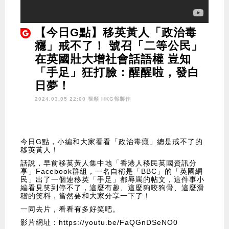
【今日G點】移英黃人「政治毒
癮」戒不了！ 號召「二等公民」
在英國壯大增社會話語權 豈知
「手足」狂打臉：醒醒啦，發白
日夢！
2024.03.05 22:00 視頻
HKG報製作
今日G點，小編和大家看看「政治毒癮」總是戒不了的
移英黃人！
話說，早前移英黃人集中地「香港人移民英國資訊分
享」Facebook群組，一名自稱是「BBC」的「英國網
民」出了一個連移英「手足」都辱罵的帖文，這件事小
編看見笑到停不了，這麼有趣、這麼狗咬狗骨、這麼滑
稽的笑料，當然要和大家分享一下了！
一同去片，看看有多好笑吧。
影片網址：https://youtu.be/FaQGnDSeNO0