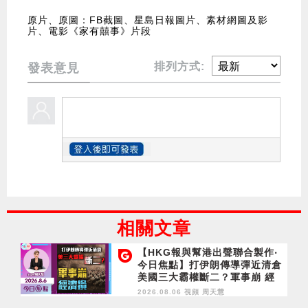
原片、原圖：FB截圖、星島日報圖片、素材網圖及影
片、電影《家有囍事》片段
排列方式:
發表意見
相關文章
【HKG報與幫港出聲聯合製作‧
今日焦點】打伊朗傳導彈近清倉
美國三大霸權斷二？軍事崩 經
濟損
2026.08.06 視頻
周天慧