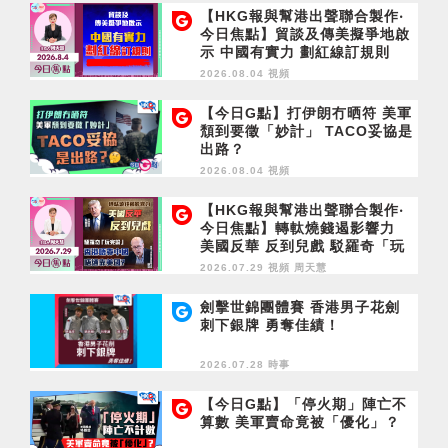
【HKG報與幫港出聲聯合製作‧
今日焦點】貿談及傳美擬爭地啟
示 中國有實力 劃紅線訂規則
2026.08.04 視頻
【今日G點】打伊朗冇晒符 美軍
頹到要徵「妙計」 TACO妥協是
出路？
2026.08.04 視頻
【HKG報與幫港出聲聯合製作‧
今日焦點】轉軚燒錢遏影響力
美國反華 反到兒戲 駁羅奇「玩
完論」 香港唔靠中國 唔通靠美
2026.07.29 視頻
周天慧
國？
劍擊世錦團體賽 香港男子花劍
刺下銀牌 勇奪佳績！
2026.07.28 時事
【今日G點】「停火期」陣亡不
算數 美軍賣命竟被「優化」？