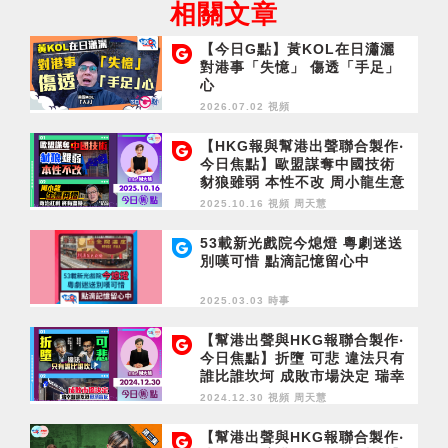
相關文章
【今日G點】黃KOL在日瀟灑
對港事「失憶」 傷透「手足」
心
2026.07.02 視頻
【HKG報與幫港出聲聯合製作‧
今日焦點】歐盟謀奪中國技術
豺狼雖弱 本性不改 周小龍生意
再摺 政治紅利終有盡時
2025.10.16 視頻
周天慧
53載新光戲院今熄燈 粵劇迷送
別嘆可惜 點滴記憶留心中
2025.03.03 時事
【幫港出聲與HKG報聯合製作‧
今日焦點】折墮 可悲 違法只有
誰比誰坎坷 成敗市場決定 瑞幸
咖啡攻港毋須盲反
2024.12.30 視頻
周天慧
【幫港出聲與HKG報聯合製作‧