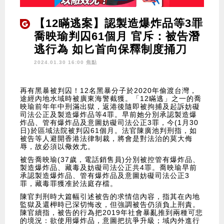
【12瞞逃案】認製造爆炸品等3罪
喬映瑜判囚61個月 官斥：被告潛
逃行為 如匕首向保釋制度捅刀
2024.01.30 16:00 焦點
再有黑暴被判囚！12名黑暴分子於2020年偷渡台灣，
途經內地水域時被廣東海警截獲。「12瞞逃」之一的喬
映瑜前年年中刑滿出獄，返港後隨即被拘捕及起訴妨礙
司法公正及製造爆炸品等4罪。早前她分別承認製造爆
炸品、管有爆炸品及意圖妨礙司法公正3罪，今(1月30
日)於區域法院被判囚61個月。法官陳廣池判刑指，如
被告等人避開香港法律制裁，將會是對法治的莫大侮
辱，故必須以儆效尤。
被告喬映瑜(37歲，電話銷售員)分別被控管有爆炸品、
製造爆炸品、藏毒及妨礙司法公正共4罪。喬映瑜早前
承認製造爆炸品、管有爆炸品及意圖妨礙司法公正3
罪，藏毒罪獲准於法庭存檔。
陳官判刑時大篇幅引述被告的求情信內容，指其在內地
監獄及還柙時已深切悔改，但強調被告仍須負上刑責。
陳官續指，被告的行為把2019年社會暴亂推到兩種可悲
的境況：欲使用爆炸品，意圖把抗爭升級；域內外進行