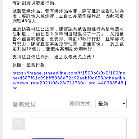
有計劃跨境潛逃行動。
就製造爆炸品、管有爆炸品兩罪，陳官批評被告助紂為
虐，容許他人藏炸彈，且自己亦製作爆炸品，因此裁定
判監43個月。
至於妨礙司法公正罪，陳官認為被告潛逃行為是輕蔑司
法制度，「如匕首向保釋制度狠狠捅了一刀」，又指被
告不但自我潛逃，更安排、籌劃和執行行動，且牽涉域
外勢力。陳官直言本案控罪性質「史無前例」，於是裁
定判囚18個月，並把兩案刑期分期執行。
支持法庭依法判刑，達之以儆效尤之效！
原圖：星島日報
https://image.stheadline.com/f/1500p0/0x0/100/no
ne/d687f61c99bff8938d72c62aebf0d653/stheadlin
e/news_res/2021/08/28/711760/i_src_440388548.j
pg
排列方式:
發表意見