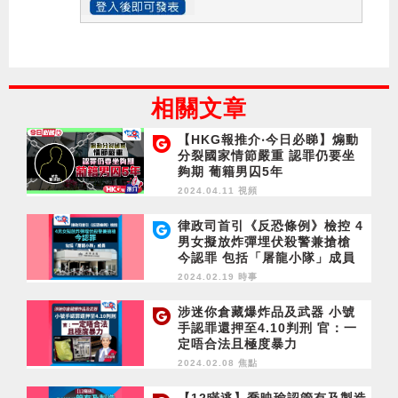
相關文章
【HKG報推介‧今日必睇】煽動
分裂國家情節嚴重 認罪仍要坐
夠期 葡籍男囚5年
2024.04.11 視頻
律政司首引《反恐條例》檢控 4
男女擬放炸彈埋伏殺警兼搶槍
今認罪 包括「屠龍小隊」成員
2024.02.19 時事
涉迷你倉藏爆炸品及武器 小號
手認罪還押至4.10判刑 官：一
定唔合法且極度暴力
2024.02.08 焦點