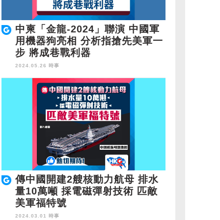
中柬「金龍-2024」聯演 中國軍
用機器狗亮相 分析指搶先美軍一
步 將成巷戰利器
2024.05.26 時事
傳中國開建2艘核動力航母 排水
量10萬噸 採電磁彈射技術 匹敵
美軍福特號
2024.03.01 時事