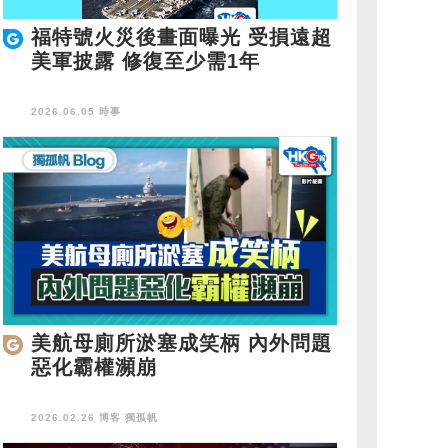
福特號火災後畫面曝光 受損遠超
美軍披露 修復至少需1年
2026.06.05 時事
美航母廁所淤塞成笑柄 內外問題
惡化霸權瀕崩
2026.02.26 博客
獨孤帆