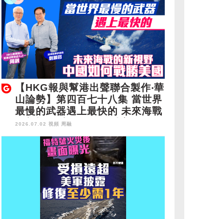
【HKG報與幫港出聲聯合製作‧華
山論勢】第四百七十八集 當世界
最慢的武器遇上最快的 未來海戰
的新視野 中國如何戰勝美國
2026.07.02 視頻
周融