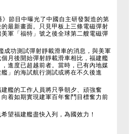
播》節目中曝光了中國自主研發製造的第
後的最新畫面。只見甲板上三條電磁彈射
繼美軍「福特」號之後全球第二艘電磁彈
福建艦成功測試彈射靜載滑車的消息，與美軍
七個月後開始彈射靜載滑車相比，福建艦
月，進度已超越前者。當時，已有內地媒
建艦」的海試航行測試或將在不久後進
福建艦的工作人員將只爭朝夕、頑強奮
，向着如期實現建軍百年奮鬥目標奮力前
也希望福建艦盡快入列，為國效力！