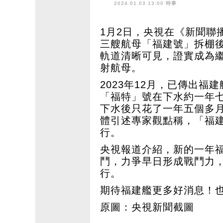
2024.01.03 13:00 時事
1月2日，央視在《新聞聯
三艘航母「福建號」拆棚
軌道清晰可見，證實成為
射航母。
2023年12月，已傳出
「福特」號在下水約一年
下水後只花了一年五個多
體引述專家觀點稱，「福
行。
央視報道介紹，新的一年
鬥，力爭早日形成戰鬥力
行。
期待福建艦更多好消息！
原圖：央視新聞截圖