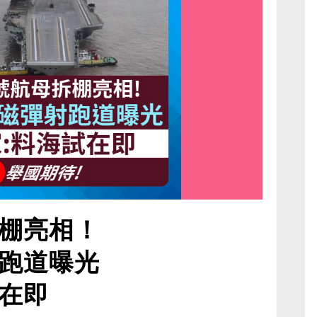
棚亮相！
跑道曝光
在即