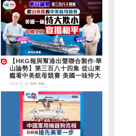
【HKG報與幫港出聲聯合製作‧華
山論勢】第三百八十四集 從山東
艦看中美航母競賽 美國一味恃大
欺小 中國主力宣揚和平
2025.07.10 視頻
周融