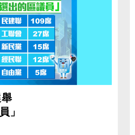
選舉
員」