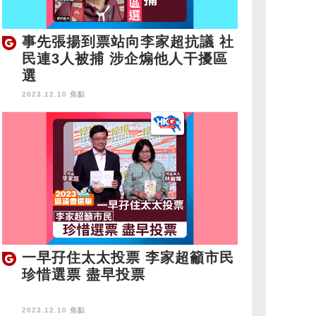
事先張揚到票站向李家超抗議 社
民連3人被捕 涉企煽他人干擾區
選
2023.12.10 焦點
一早孖住太太投票 李家超籲市民
珍惜選票 盡早投票
2023.12.10 焦點