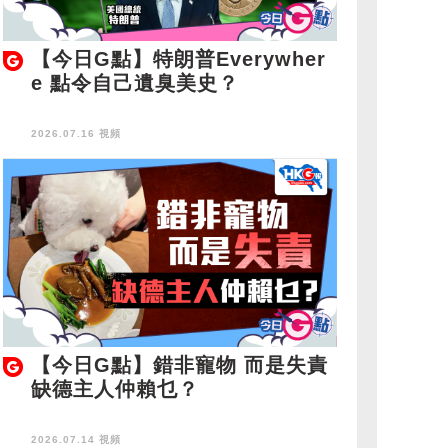
【今日G點】特朗普Everywher
e 點令自己遺臭美史？
2026.07.16 視頻
【今日G點】錯非寵物 而是失責
缺德主人仲賴乜？
2026.07.14 視頻