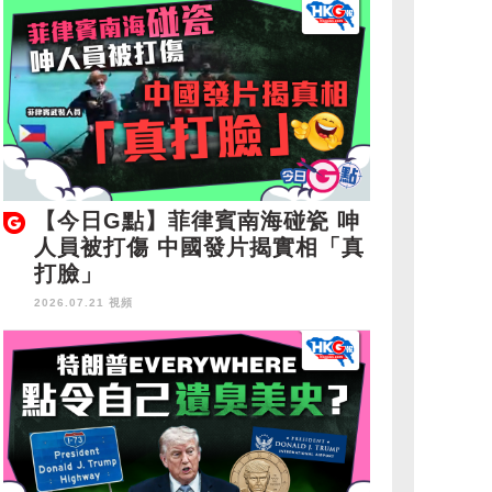
【今日G點】菲律賓南海碰瓷 呻
人員被打傷 中國發片揭實相「真
打臉」
2026.07.21 視頻