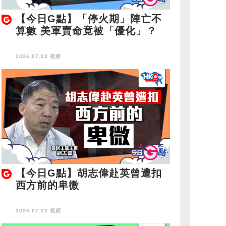
【今日G點】「停火期」陣亡不
算數 美軍賣命竟被「優化」？
2026.07.28 視頻
【今日G點】胡志偉赴英曾遭扣
西方前的卑微
2026.07.23 視頻