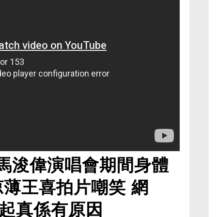
馬浚偉演唱會期間身體
涼薄王喜拍片嘲笑 網
起真係有原因