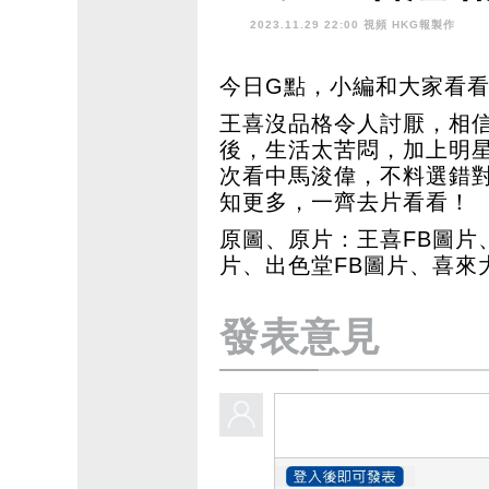
2023.11.29 22:00 視頻
HKG報製作
今日G點，小編和大家看
王喜沒品格令人討厭，相
後，生活太苦悶，加上明
次看中馬浚偉，不料選錯
知更多，一齊去片看看！
原圖、原片：王喜FB圖片
片、出色堂FB圖片、喜來大
發表意見