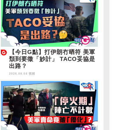
【今日G點】打伊朗冇晒符 美軍
頹到要徵「妙計」 TACO妥協是
出路？
2026.08.04 視頻