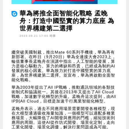
華為將推全面智能化戰略 孟晚
舟：打造中國堅實的算力底座 為
世界構建第二選擇
2023.09.21 17:00 時事
繼突破美國制裁，推出Mate 60系列手機後，華為再有
新部署。在昨日（9月20日）華為全連接大會2023上，
輪值董事長孟晚舟在演講中指出，人工智能的發展，算
力是核心驅動力。算力的稀缺和昂貴，已經成為制約AI
發展的核心因素。華為致力於打造中國堅實的算力底
座，為世界構建第二選擇。並宣布，華為將啟動全面智
能化戰略。
華為2003年提出了All IP戰略，推動通訊領域的各類技
術制式和協議統一。其後在2013年又提出了All Cloud
戰略，加速數字化轉型的升級。孟晚舟這次提到，由All
IP到All Cloud，目標是加速千行萬業智能化轉型。
孟晚舟表示，過去不同應用場景需要開發各種模型，現
在大模型通過吸收海量知識，一個模型可以適配多種業
務場景，大幅降低了AI開發與應用的門檻，縮短技術到
應用的周期。這使AI從作坊式開發、場景化定制，走向
工業化開發、場景化調優，解決行業問題成為可能。