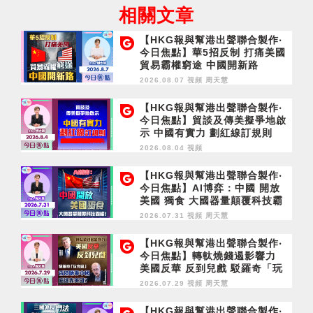
相關文章
【HKG報與幫港出聲聯合製作‧
今日焦點】華5招反制 打痛美國
貿易霸權窮途 中國開新路
2026.08.07 視頻
周天慧
【HKG報與幫港出聲聯合製作‧
今日焦點】貿談及傳美擬爭地啟
示 中國有實力 劃紅線訂規則
2026.08.04 視頻
【HKG報與幫港出聲聯合製作‧
今日焦點】AI博弈：中國 開放
美國 獨食 大國器量顛覆科技霸
權！
2026.07.31 視頻
周天慧
【HKG報與幫港出聲聯合製作‧
今日焦點】轉軚燒錢遏影響力
美國反華 反到兒戲 駁羅奇「玩
完論」 香港唔靠中國 唔通靠美
2026.07.29 視頻
周天慧
國？
【HKG報與幫港出聲聯合製作‧