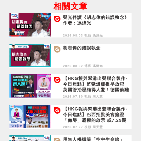
相關文章
聲光伴讀《胡志偉的錯誤執念》
作者：馮煒光
2026.08.03 視頻
馮煒光
胡志偉的錯誤執念
2026.08.02 博客
馮煒光
【HKG報與幫港出聲聯合製作‧
今日焦點】監獄爆棚提早放犯
英國管治思維得人驚！德國偷雞
卡中國脖子 美國都唔得就憑
2026.07.30 視頻
周天慧
你？
【HKG報與幫港出聲聯合製作‧
今日焦點】巴西拒批美官簽證
「侮辱」霸權的啟示 或7.29踢
出境 胡志偉乞留英唔自量
2026.07.27 視頻
周天慧
用無人機構築「空中生命線」