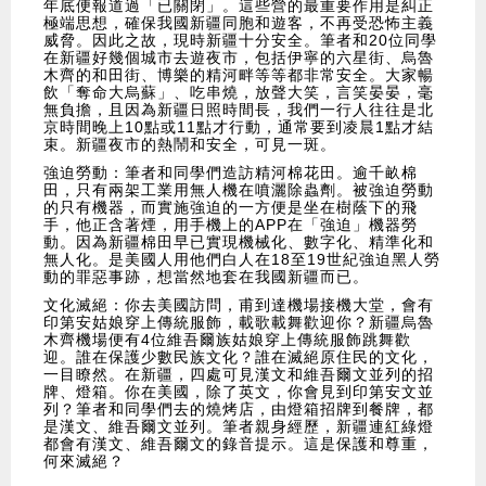
年底便報道過「已關閉」。這些營的最重要作用是糾正
極端思想，確保我國新疆同胞和遊客，不再受恐怖主義
威脅。因此之故，現時新疆十分安全。筆者和20位同學
在新疆好幾個城市去遊夜市，包括伊寧的六星街、烏魯
木齊的和田街、博樂的精河畔等等都非常安全。大家暢
飲「奪命大烏蘇」、吃串燒，放聲大笑，言笑晏晏，毫
無負擔，且因為新疆日照時間長，我們一行人往往是北
京時間晚上10點或11點才行動，通常要到凌晨1點才結
束。新疆夜市的熱鬧和安全，可見一斑。
強迫勞動：筆者和同學們造訪精河棉花田。逾千畝棉
田，只有兩架工業用無人機在噴灑除蟲劑。被強迫勞動
的只有機器，而實施強迫的一方便是坐在樹蔭下的飛
手，他正含著煙，用手機上的APP在「強迫」機器勞
動。因為新疆棉田早已實現機械化、數字化、精準化和
無人化。是美國人用他們白人在18至19世紀強迫黑人勞
動的罪惡事跡，想當然地套在我國新疆而已。
文化滅絕：你去美國訪問，甫到達機場接機大堂，會有
印第安姑娘穿上傳統服飾，載歌載舞歡迎你？新疆烏魯
木齊機場便有4位維吾爾族姑娘穿上傳統服飾跳舞歡
迎。誰在保護少數民族文化？誰在滅絕原住民的文化，
一目瞭然。在新疆，四處可見漢文和維吾爾文並列的招
牌、燈箱。你在美國，除了英文，你會見到印第安文並
列？筆者和同學們去的燒烤店，由燈箱招牌到餐牌，都
是漢文、維吾爾文並列。筆者親身經歷，新疆連紅綠燈
都會有漢文、維吾爾文的錄音提示。這是保護和尊重，
何來滅絕？